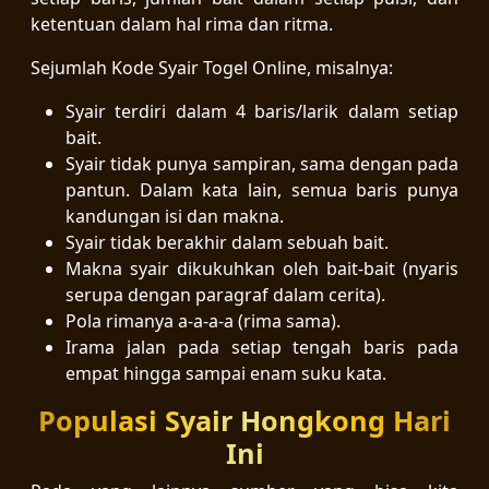
ketentuan dalam hal rima dan ritma.
Sejumlah Kode Syair Togel Online, misalnya:
Syair terdiri dalam 4 baris/larik dalam setiap
bait.
Syair tidak punya sampiran, sama dengan pada
pantun. Dalam kata lain, semua baris punya
kandungan isi dan makna.
Syair tidak berakhir dalam sebuah bait.
Makna syair dikukuhkan oleh bait-bait (nyaris
serupa dengan paragraf dalam cerita).
Pola rimanya a-a-a-a (rima sama).
Irama jalan pada setiap tengah baris pada
empat hingga sampai enam suku kata.
Populasi Syair Hongkong Hari
Ini