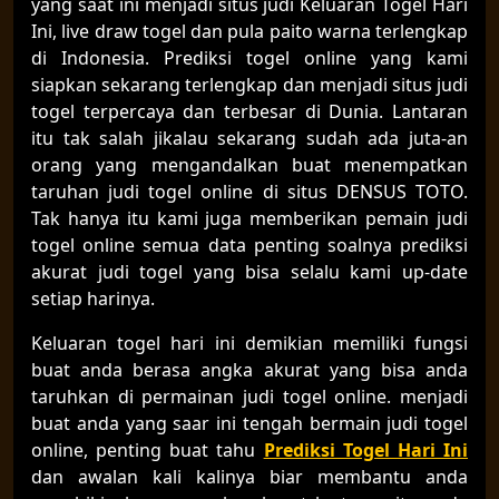
yang saat ini menjadi situs judi Keluaran Togel Hari
Ini, live draw togel dan pula paito warna terlengkap
di Indonesia. Prediksi togel online yang kami
siapkan sekarang terlengkap dan menjadi situs judi
togel terpercaya dan terbesar di Dunia. Lantaran
itu tak salah jikalau sekarang sudah ada juta-an
orang yang mengandalkan buat menempatkan
taruhan judi togel online di situs DENSUS TOTO.
Tak hanya itu kami juga memberikan pemain judi
togel online semua data penting soalnya prediksi
akurat judi togel yang bisa selalu kami up-date
setiap harinya.
Keluaran togel hari ini demikian memiliki fungsi
buat anda berasa angka akurat yang bisa anda
taruhkan di permainan judi togel online. menjadi
buat anda yang saar ini tengah bermain judi togel
online, penting buat tahu
Prediksi Togel Hari Ini
dan awalan kali kalinya biar membantu anda