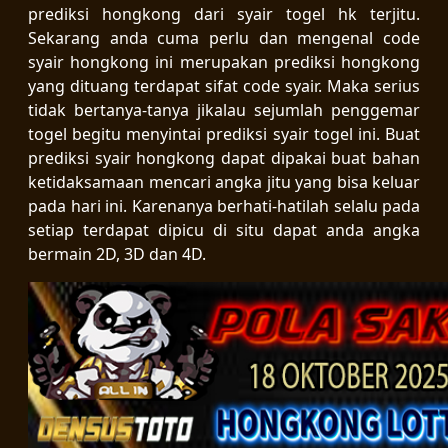
prediksi hongkong dari syair togel hk terjitu.
Sekarang anda cuma perlu dan mengenal code
syair hongkong ini merupakan prediksi hongkong
yang dituang terdapat sifat code syair. Maka serius
tidak bertanya-tanya jikalau sejumlah penggemar
togel begitu menyintai prediksi syair togel ini. Buat
prediksi syair hongkong dapat dipakai buat bahan
ketidaksamaan mencari angka jitu yang bisa keluar
pada hari ini. Karenanya berhati-hatilah selalu pada
setiap terdapat dipicu di situ dapat anda angka
bermain 2D, 3D dan 4D.