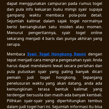
dapat menggunakan campuran pada rumus togel
dan pula info keluaran buku mimpi syair supaya
gampang waktu membaca pola-pola detail.
Sejumlah kalimat dalam sajak togel normalnya
berisi bersangkutan satu insiden atau momen.
Menurut pengertiannya, syair togel online
sekarang menjadi 4 baris dan punya akhiran yang
serupa.
Membaca
Syair Togel Hongkong Resmi
dengan
tepat menjadi cara mengira pengesahan syair. Anda
harus dapat mendalami lewat secara perlahan dan
pula putuskan syair yang paling banyak dicari
pemain judi togel hongkong. Sepanjang
penelusuran waktu yang akan datang, anda ada
kemungkinan terasa bentuk kalimat yang
terdengar bersusila dan masih ada banyak kembali.
Pilihkan syair-syair yang diperhitungkan tembus
dalam judi togel hari ini. Sejumlah informasi itu bisa