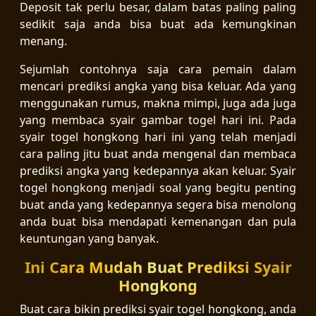
Deposit tak perlu besar, dalam batas paling paling
sedikit saja anda bisa buat ada kemungkinan
menang.
Sejumlah contohnya saja cara pemain dalam
mencari prediksi angka yang bisa keluar. Ada yang
menggunakan rumus, makna mimpi, juga ada juga
yang membaca syair gambar togel hari ini. Pada
syair togel hongkong hari ini yang telah menjadi
cara paling jitu buat anda mengenal dan membaca
prediksi angka yang kedepannya akan keluar. Syair
togel hongkong menjadi soal yang begitu penting
buat anda yang kedepannya segera bisa menolong
anda buat bisa mendapati kemenangan dan pula
keuntungan yang banyak.
Ini Cara Mudah Buat Prediksi Syair
Hongkong
Buat cara bikin prediksi syair togel hongkong, anda