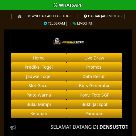
WHATSAPP
DOWNLOAD APLIKASI TOGEL
DAFTAR JADI MEMBER
TELEGRAM
LIVECHAT
Home
Live Draw
Prediksi Togel
Promosi
Jadwal Togel
Data Result
Slot Gacor
Bbfs Generator
Paito Warna
Konv. Toto SGP
Buku Mimpi
Bukti Jackpot
Keluhan
Panduan
SELAMAT DATANG DI
DENSUSTOTO
AGEN TOG