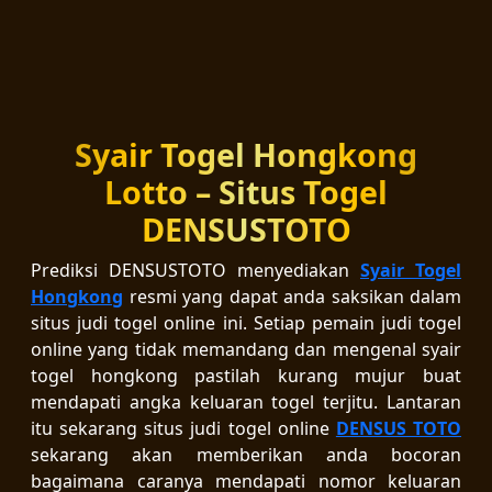
Syair Togel Hongkong
Lotto – Situs Togel
DENSUSTOTO
Prediksi DENSUSTOTO menyediakan
Syair Togel
Hongkong
resmi yang dapat anda saksikan dalam
situs judi togel online ini. Setiap pemain judi togel
online yang tidak memandang dan mengenal syair
togel hongkong pastilah kurang mujur buat
mendapati angka keluaran togel terjitu. Lantaran
itu sekarang situs judi togel online
DENSUS TOTO
sekarang akan memberikan anda bocoran
bagaimana caranya mendapati nomor keluaran