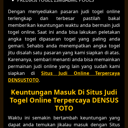
Dengan menyediakan pasaran judi togel online
terlengkap dan terbesar pastilah bakal
memberikan keuntungan waktu anda bermain judi
togel online. Saat ini anda bisa lakukan peletakan
angka togel dipasaran togel yang paling anda
gemari. Sehabis anda menempatkan angka togel
jitu disalah satu pasaran yang kami siapkan di atas.
Karenanya, sembari menanti anda bisa memainkan
permainan judi online yang lain yang sudah kami
siapkan di
Situs Judi Online Terpercaya
DENSUSTOTO
.
Keuntungan Masuk Di Situs Judi
Togel Online Terpercaya DENSUS
TOTO
Waktu ini semakin bertambah keuntungan yang
dapat anda temukan jikalau masuk dengan Situs