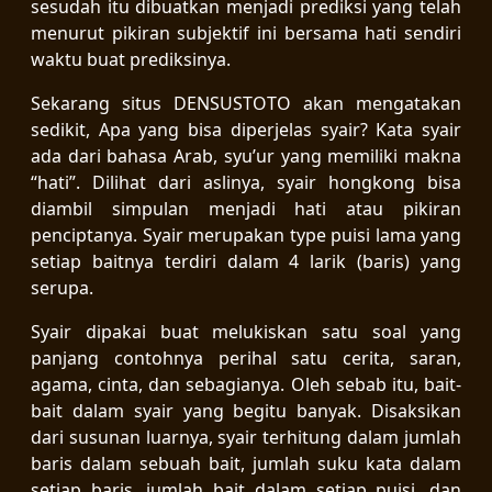
sesudah itu dibuatkan menjadi prediksi yang telah
menurut pikiran subjektif ini bersama hati sendiri
waktu buat prediksinya.
Sekarang situs DENSUSTOTO akan mengatakan
sedikit, Apa yang bisa diperjelas syair? Kata syair
ada dari bahasa Arab, syu’ur yang memiliki makna
“hati”. Dilihat dari aslinya, syair hongkong bisa
diambil simpulan menjadi hati atau pikiran
penciptanya. Syair merupakan type puisi lama yang
setiap baitnya terdiri dalam 4 larik (baris) yang
serupa.
Syair dipakai buat melukiskan satu soal yang
panjang contohnya perihal satu cerita, saran,
agama, cinta, dan sebagianya. Oleh sebab itu, bait-
bait dalam syair yang begitu banyak. Disaksikan
dari susunan luarnya, syair terhitung dalam jumlah
baris dalam sebuah bait, jumlah suku kata dalam
setiap baris, jumlah bait dalam setiap puisi, dan