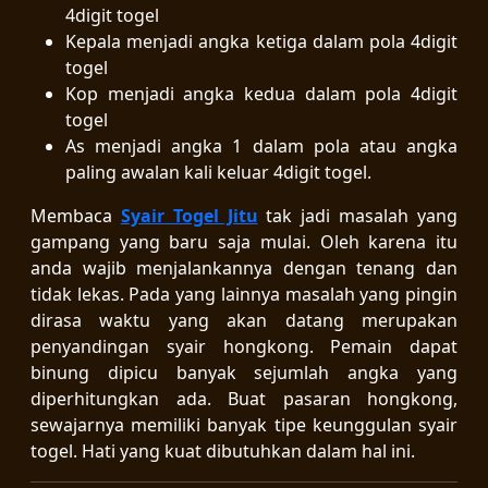
4digit togel
Kepala menjadi angka ketiga dalam pola 4digit
togel
Kop menjadi angka kedua dalam pola 4digit
togel
As menjadi angka 1 dalam pola atau angka
paling awalan kali keluar 4digit togel.
Membaca
Syair Togel Jitu
tak jadi masalah yang
gampang yang baru saja mulai. Oleh karena itu
anda wajib menjalankannya dengan tenang dan
tidak lekas. Pada yang lainnya masalah yang pingin
dirasa waktu yang akan datang merupakan
penyandingan syair hongkong. Pemain dapat
binung dipicu banyak sejumlah angka yang
diperhitungkan ada. Buat pasaran hongkong,
sewajarnya memiliki banyak tipe keunggulan syair
togel. Hati yang kuat dibutuhkan dalam hal ini.