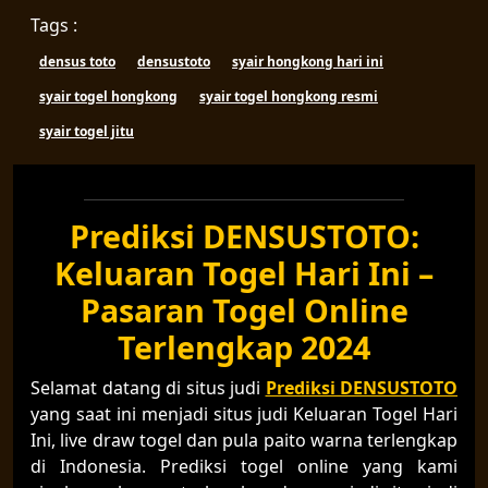
Tags :
densus toto
densustoto
syair hongkong hari ini
syair togel hongkong
syair togel hongkong resmi
syair togel jitu
Prediksi DENSUSTOTO:
Keluaran Togel Hari Ini –
Pasaran Togel Online
Terlengkap 2024
Selamat datang di situs judi
Prediksi DENSUSTOTO
yang saat ini menjadi situs judi Keluaran Togel Hari
Ini, live draw togel dan pula paito warna terlengkap
di Indonesia. Prediksi togel online yang kami