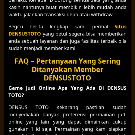
kasih nantunya buat membikin lebih mudah anda
waktu jalankan transaksi depo atau withdraw.
Begitu berita lengkap kami perihal
Situs
DENSUSTOTO
yang betul segera bisa memberikan
anda sebuah layanan dan juga fasilitas terbaik bila
sudah menjadi member kami.
FAQ – Pertanyaan Yang Sering
Ditanyakan Member
DENSUSTOTO
Game Judi Online Apa Yang Ada Di DENSUS
TOTO?
DENSUS TOTO sekarang pastilah sudah
menyediakan banyak preferensi permainan judi
online yang lain yang dapat dimainkan cukup
gunakan 1 id saja. Permainan yang kami siapkan