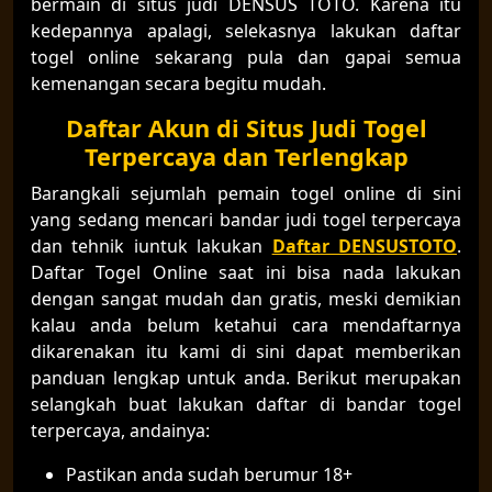
bermain di situs judi DENSUS TOTO. Karena itu
kedepannya apalagi, selekasnya lakukan daftar
togel online sekarang pula dan gapai semua
kemenangan secara begitu mudah.
Daftar Akun di Situs Judi Togel
Terpercaya dan Terlengkap
Barangkali sejumlah pemain togel online di sini
yang sedang mencari bandar judi togel terpercaya
dan tehnik iuntuk lakukan
Daftar DENSUSTOTO
.
Daftar Togel Online saat ini bisa nada lakukan
dengan sangat mudah dan gratis, meski demikian
kalau anda belum ketahui cara mendaftarnya
dikarenakan itu kami di sini dapat memberikan
panduan lengkap untuk anda. Berikut merupakan
selangkah buat lakukan daftar di bandar togel
terpercaya, andainya:
Pastikan anda sudah berumur 18+