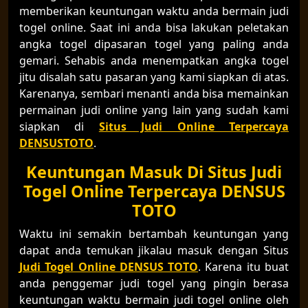
memberikan keuntungan waktu anda bermain judi
togel online. Saat ini anda bisa lakukan peletakan
angka togel dipasaran togel yang paling anda
gemari. Sehabis anda menempatkan angka togel
jitu disalah satu pasaran yang kami siapkan di atas.
Karenanya, sembari menanti anda bisa memainkan
permainan judi online yang lain yang sudah kami
siapkan di
Situs Judi Online Terpercaya
DENSUSTOTO
.
Keuntungan Masuk Di Situs Judi
Togel Online Terpercaya DENSUS
TOTO
Waktu ini semakin bertambah keuntungan yang
dapat anda temukan jikalau masuk dengan Situs
Judi Togel Online DENSUS TOTO
. Karena itu buat
anda penggemar judi togel yang pingin berasa
keuntungan waktu bermain judi togel online oleh