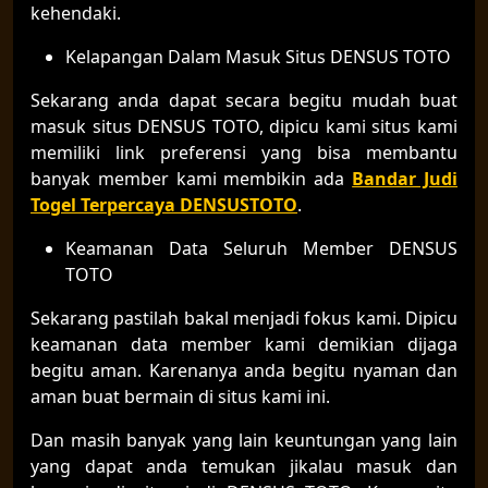
kehendaki.
Kelapangan Dalam Masuk Situs DENSUS TOTO
Sekarang anda dapat secara begitu mudah buat
masuk situs DENSUS TOTO, dipicu kami situs kami
memiliki link preferensi yang bisa membantu
banyak member kami membikin ada
Bandar Judi
Togel Terpercaya DENSUSTOTO
.
Keamanan Data Seluruh Member DENSUS
TOTO
Sekarang pastilah bakal menjadi fokus kami. Dipicu
keamanan data member kami demikian dijaga
begitu aman. Karenanya anda begitu nyaman dan
aman buat bermain di situs kami ini.
Dan masih banyak yang lain keuntungan yang lain
yang dapat anda temukan jikalau masuk dan