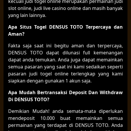
kecuali judi togel online merupakan permainan judi
slot online, judi live casino online dan masih banyak
yang lain lainnya.
Apa Situs Togel DENSUS TOTO Terpercaya dan
Aman?
Fakta saja saat ini begitu aman dan terpercaya,
DENSUS TOTO dapat dilunasi full kemenangan
dapat anda temukan. Anda juga dapat memainkan
semua pasaran yang saat ini kami sedaikan seperti
pasaran judi togel online terlengkap yang kami
siapkan dengan gunakan 1 akun saja.
Apa Mudah
Bert
ransaksi Deposit Dan Withdraw
Di DENSUS TOTO?
Demikian Mudah! anda semata-mata diperlukan
mendeposit 10.000 buat memainkan semua
permainan yang terdapat di DENSUS TOTO. Anda