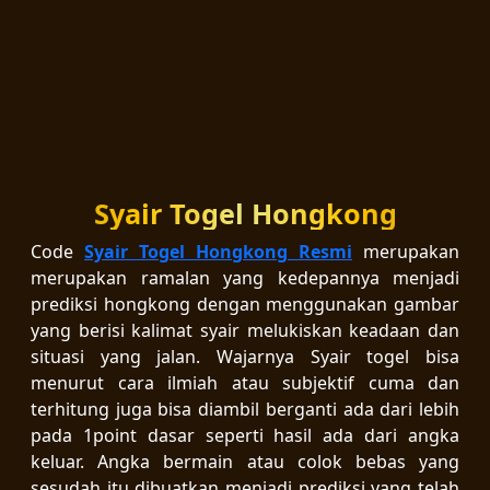
Syair Togel Hongkong
Code
Syair Togel Hongkong Resmi
merupakan
merupakan ramalan yang kedepannya menjadi
prediksi hongkong dengan menggunakan gambar
yang berisi kalimat syair melukiskan keadaan dan
situasi yang jalan. Wajarnya Syair togel bisa
menurut cara ilmiah atau subjektif cuma dan
terhitung juga bisa diambil berganti ada dari lebih
pada 1point dasar seperti hasil ada dari angka
keluar. Angka bermain atau colok bebas yang
sesudah itu dibuatkan menjadi prediksi yang telah