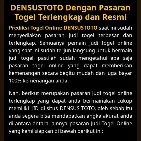
DENSUSTOTO Dengan Pasaran
Togel Terlengkap dan Resmi
Prediksi Togel Online DENSUSTOTO
saat ini sudah
menyediakan pasaran judi togel terbesar dan
terlengkap. Semuanya pemain judi togel online
yang saat ini sudah terjun langsung untuk bermain
judi togel, pastilah sudah mengetahui apa saja
pasaran togel online yang dapat memberikan
kemenangan secara begitu mudah dan juga bayar
100% kemenangan anda.
Nah, berikut merupakan pasaran judi togel online
terlengkap yang dapat anda bermainakan cukup
memiliki 1ID di situs DENSUS TOTO, oleh sebab itu
anda segera bisa mendapatkan angka akurat anda
di antara antara lainnya pasaran Judi Togel Online
yang kami siapkan di bawah berikut ini: