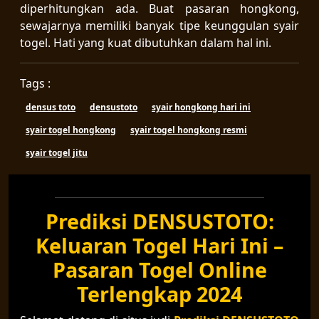
diperhitungkan ada. Buat pasaran hongkong,
sewajarnya memiliki banyak tipe keunggulan syair
togel. Hati yang kuat dibutuhkan dalam hal ini.
Tags :
densus toto
densustoto
syair hongkong hari ini
syair togel hongkong
syair togel hongkong resmi
syair togel jitu
Prediksi DENSUSTOTO:
Keluaran Togel Hari Ini –
Pasaran Togel Online
Terlengkap 2024