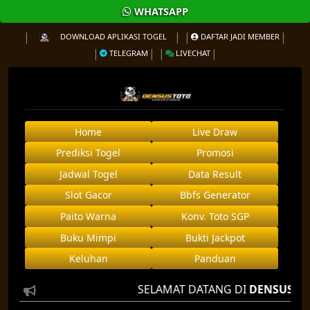
WHATSAPP
DOWNLOAD APLIKASI TOGEL
DAFTAR JADI MEMBER
TELEGRAM
LIVECHAT
Home
Live Draw
Prediksi Togel
Promosi
Jadwal Togel
Data Result
Slot Gacor
Bbfs Generator
Paito Warna
Konv. Toto SGP
Buku Mimpi
Bukti Jackpot
Keluhan
Panduan
SELAMAT DATANG DI
DENSUSTOTO
A