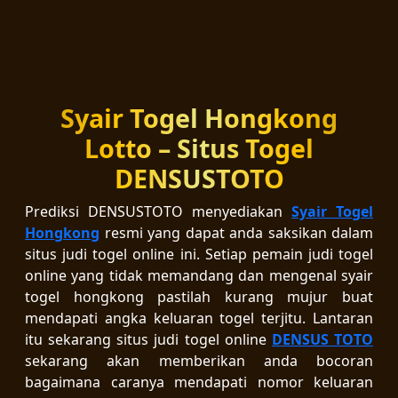
Syair Togel Hongkong
Lotto – Situs Togel
DENSUSTOTO
Prediksi DENSUSTOTO menyediakan
Syair Togel
Hongkong
resmi yang dapat anda saksikan dalam
situs judi togel online ini. Setiap pemain judi togel
online yang tidak memandang dan mengenal syair
togel hongkong pastilah kurang mujur buat
mendapati angka keluaran togel terjitu. Lantaran
itu sekarang situs judi togel online
DENSUS TOTO
sekarang akan memberikan anda bocoran
bagaimana caranya mendapati nomor keluaran