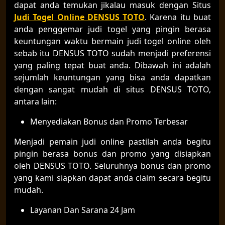
dapat anda temukan jikalau masuk dengan Situs
Judi Togel Online DENSUS TOTO
. Karena itu buat
anda penggemar judi togel yang pingin berasa
keuntungan waktu bermain judi togel online oleh
sebab itu DENSUS TOTO sudah menjadi preferensi
yang paling tepat buat anda. Dibawah ini adalah
sejumlah keuntungan yang bisa anda dapatkan
dengan sangat mudah di situs DENSUS TOTO,
antara lain:
Menyediakan Bonus dan Promo Terbesar
Menjadi pemain judi online pastilah anda begitu
pingin berasa bonus dan promo yang disiapkan
oleh DENSUS TOTO. Seluruhnya bonus dan promo
yang kami siapkan dapat anda claim secara begitu
mudah.
Layanan Dan Sarana 24 Jam