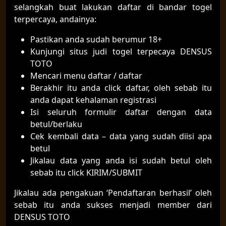
selangkah buat lakukan daftar di bandar togel
terpercaya, andainya:
Pastikan anda sudah berumur 18+
Kunjungi situs judi togel terpecaya DENSUS
TOTO
Mencari menu daftar / daftar
Berakhir itu anda click daftar, oleh sebab itu
anda dapat kehalaman registrasi
Isi seluruh formulir daftar dengan data
betul/berlaku
Cek kembali data – data yang sudah diisi apa
betul
Jikalau data yang anda isi sudah betul oleh
sebab itu click KIRIM/SUBMIT
Jikalau ada pengakuan ‘Pendaftaran berhasil’ oleh
sebab itu anda sukses menjadi member dari
DENSUS TOTO