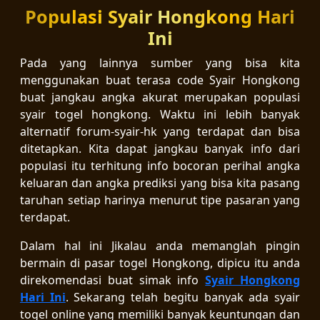
Populasi Syair Hongkong Hari
Ini
Pada yang lainnya sumber yang bisa kita
menggunakan buat terasa code Syair Hongkong
buat jangkau angka akurat merupakan populasi
syair togel hongkong. Waktu ini lebih banyak
alternatif forum-syair-hk yang terdapat dan bisa
ditetapkan. Kita dapat jangkau banyak info dari
populasi itu terhitung info bocoran perihal angka
keluaran dan angka prediksi yang bisa kita pasang
taruhan setiap harinya menurut tipe pasaran yang
terdapat.
Dalam hal ini Jikalau anda memanglah pingin
bermain di pasar togel Hongkong, dipicu itu anda
direkomendasi buat simak info
Syair Hongkong
Hari Ini
. Sekarang telah begitu banyak ada syair
togel online yang memiliki banyak keuntungan dan