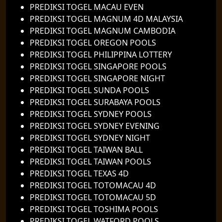
PREDIKSI TOGEL MACAU EVEN
PREDIKSI TOGEL MAGNUM 4D MALAYSIA
PREDIKSI TOGEL MAGNUM CAMBODIA
PREDIKSI TOGEL OREGON POOLS
PREDIKSI TOGEL PHILIPPINA LOTTERY
PREDIKSI TOGEL SINGAPORE POOLS
PREDIKSI TOGEL SINGAPORE NIGHT
PREDIKSI TOGEL SUNDA POOLS
PREDIKSI TOGEL SURABAYA POOLS
PREDIKSI TOGEL SYDNEY POOLS
PREDIKSI TOGEL SYDNEY EVENING
PREDIKSI TOGEL SYDNEY NIGHT
PREDIKSI TOGEL TAIWAN BALL
PREDIKSI TOGEL TAIWAN POOLS
PREDIKSI TOGEL TEXAS 4D
PREDIKSI TOGEL TOTOMACAU 4D
PREDIKSI TOGEL TOTOMACAU 5D
PREDIKSI TOGEL TOSHIMA POOLS
PREDIKSI TOGEL WATFORD POOLS