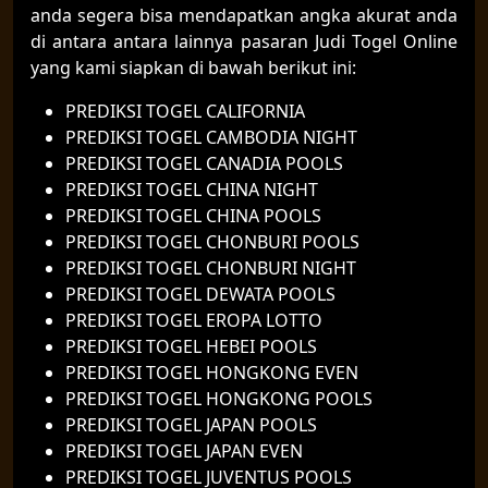
anda segera bisa mendapatkan angka akurat anda
di antara antara lainnya pasaran Judi Togel Online
yang kami siapkan di bawah berikut ini:
PREDIKSI TOGEL CALIFORNIA
PREDIKSI TOGEL CAMBODIA NIGHT
PREDIKSI TOGEL CANADIA POOLS
PREDIKSI TOGEL CHINA NIGHT
PREDIKSI TOGEL CHINA POOLS
PREDIKSI TOGEL CHONBURI POOLS
PREDIKSI TOGEL CHONBURI NIGHT
PREDIKSI TOGEL DEWATA POOLS
PREDIKSI TOGEL EROPA LOTTO
PREDIKSI TOGEL HEBEI POOLS
PREDIKSI TOGEL HONGKONG EVEN
PREDIKSI TOGEL HONGKONG POOLS
PREDIKSI TOGEL JAPAN POOLS
PREDIKSI TOGEL JAPAN EVEN
PREDIKSI TOGEL JUVENTUS POOLS