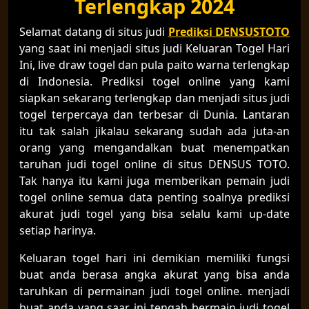
Terlengkap 2024
Selamat datang di situs judi
Prediksi DENSUSTOTO
yang saat ini menjadi situs judi Keluaran Togel Hari
Ini, live draw togel dan pula paito warna terlengkap
di Indonesia. Prediksi togel online yang kami
siapkan sekarang terlengkap dan menjadi situs judi
togel terpercaya dan terbesar di Dunia. Lantaran
itu tak salah jikalau sekarang sudah ada juta-an
orang yang mengandalkan buat menempatkan
taruhan judi togel online di situs DENSUS TOTO.
Tak hanya itu kami juga memberikan pemain judi
togel online semua data penting soalnya prediksi
akurat judi togel yang bisa selalu kami up-date
setiap harinya.
Keluaran togel hari ini demikian memiliki fungsi
buat anda berasa angka akurat yang bisa anda
taruhkan di permainan judi togel online. menjadi
buat anda yang saar ini tengah bermain judi togel