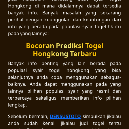
Hongkong di mana didalamnya dapat tersedia
banyak info. Banyak masalah yang sekarang
perihal dengan keunggulan dan keuntungan dari
info yang berada pada populasi syair togel hk itu
pada yang lainnya:
Bocoran Prediksi Togel
Hongkong Terbaru
Banyak info penting yang lain berada pada
populasi syair togel hongkong yang bisa
selanjutnya anda coba menggunakan sebagus-
baiknya. Anda dapat menggunakan pada yang
lainnya pilihan populasi syair yang resmi dan
terpercaya sekaligus memberikan info pilihan
lengkap.
Sebelum bermain,
DENSUSTOTO
simpulkan jikalau
anda sudah kenali jikalau judi togel tentu