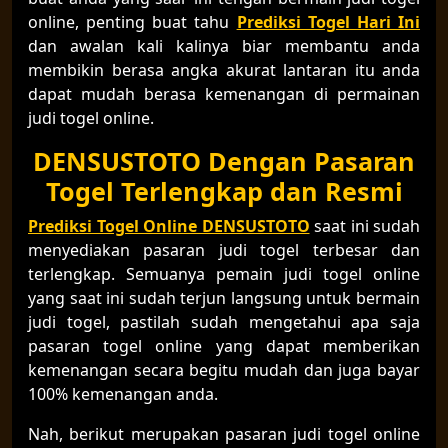
online, penting buat tahu
Prediksi Togel Hari Ini
dan awalan kali kalinya biar membantu anda
membikin berasa angka akurat lantaran itu anda
dapat mudah berasa kemenangan di permainan
judi togel online.
DENSUSTOTO Dengan Pasaran
Togel Terlengkap dan Resmi
Prediksi Togel Online DENSUSTOTO
saat ini sudah
menyediakan pasaran judi togel terbesar dan
terlengkap. Semuanya pemain judi togel online
yang saat ini sudah terjun langsung untuk bermain
judi togel, pastilah sudah mengetahui apa saja
pasaran togel online yang dapat memberikan
kemenangan secara begitu mudah dan juga bayar
100% kemenangan anda.
Nah, berikut merupakan pasaran judi togel online