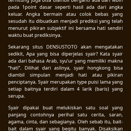
pada 1point dasar seperti hasil ada dari angka
keluar. Angka bermain atau colok bebas yang
sesudah itu dibuatkan menjadi prediksi yang telah
menurut pikiran subjektif ini bersama hati sendiri
waktu buat prediksinya.
Sekarang situs DENSUSTOTO akan mengatakan
sedikit, Apa yang bisa diperjelas syair? Kata syair
ada dari bahasa Arab, syu’ur yang memiliki makna
“hati”. Dilihat dari aslinya, syair hongkong bisa
diambil simpulan menjadi hati atau pikiran
penciptanya. Syair merupakan type puisi lama yang
setiap baitnya terdiri dalam 4 larik (baris) yang
serupa.
Syair dipakai buat melukiskan satu soal yang
panjang contohnya perihal satu cerita, saran,
agama, cinta, dan sebagianya. Oleh sebab itu, bait-
bait dalam syair yang begitu banyak. Disaksikan