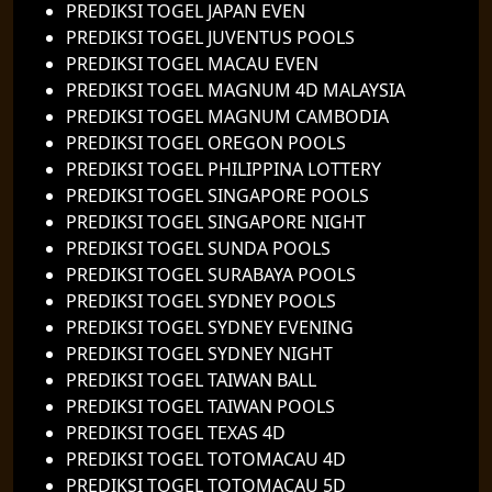
PREDIKSI TOGEL JAPAN EVEN
PREDIKSI TOGEL JUVENTUS POOLS
PREDIKSI TOGEL MACAU EVEN
PREDIKSI TOGEL MAGNUM 4D MALAYSIA
PREDIKSI TOGEL MAGNUM CAMBODIA
PREDIKSI TOGEL OREGON POOLS
PREDIKSI TOGEL PHILIPPINA LOTTERY
PREDIKSI TOGEL SINGAPORE POOLS
PREDIKSI TOGEL SINGAPORE NIGHT
PREDIKSI TOGEL SUNDA POOLS
PREDIKSI TOGEL SURABAYA POOLS
PREDIKSI TOGEL SYDNEY POOLS
PREDIKSI TOGEL SYDNEY EVENING
PREDIKSI TOGEL SYDNEY NIGHT
PREDIKSI TOGEL TAIWAN BALL
PREDIKSI TOGEL TAIWAN POOLS
PREDIKSI TOGEL TEXAS 4D
PREDIKSI TOGEL TOTOMACAU 4D
PREDIKSI TOGEL TOTOMACAU 5D