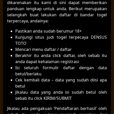
dikarenakan itu kami di sini dapat memberikan
panduan lengkap untuk anda. Berikut merupakan
selangkah buat lakukan daftar di bandar togel
terpercaya, andainya:
Pastikan anda sudah berumur 18+
Kunjungi situs judi togel terpecaya DENSUS
TOTO
Mencari menu daftar / daftar
Berakhir itu anda click daftar, oleh sebab itu
anda dapat kehalaman registrasi
Isi seluruh formulir daftar dengan data
betul/berlaku
Cek kembali data – data yang sudah diisi apa
betul
Jikalau data yang anda isi sudah betul oleh
sebab itu click KIRIM/SUBMIT
Jikalau ada pengakuan ‘Pendaftaran berhasil’ oleh