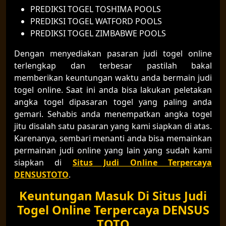
PREDIKSI TOGEL TOSHIMA POOLS
PREDIKSI TOGEL WATFORD POOLS
PREDIKSI TOGEL ZIMBABWE POOLS
Dengan menyediakan pasaran judi togel online
terlengkap dan terbesar pastilah bakal
memberikan keuntungan waktu anda bermain judi
togel online. Saat ini anda bisa lakukan peletakan
angka togel dipasaran togel yang paling anda
gemari. Sehabis anda menempatkan angka togel
jitu disalah satu pasaran yang kami siapkan di atas.
Karenanya, sembari menanti anda bisa memainkan
permainan judi online yang lain yang sudah kami
siapkan di
Situs Judi Online Terpercaya
DENSUSTOTO
.
Keuntungan Masuk Di Situs Judi
Togel Online Terpercaya DENSUS
TOTO