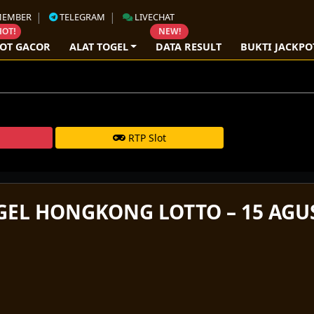
 MEMBER
TELEGRAM
LIVECHAT
LOT GACOR
ALAT TOGEL
DATA RESULT
BUKTI JACKPO
RTP Slot
GEL HONGKONG LOTTO – 15 AGU