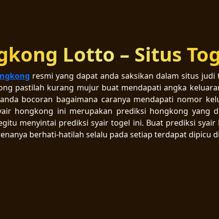
ngkong Lotto – Situs T
ongkong
resmi yang dapat anda saksikan dalam situs judi to
 pastilah kurang mujur buat mendapati angka keluaran tog
da bocoran bagaimana caranya mendapati nomor keluara
r hongkong ini merupakan prediksi hongkong yang ditu
gitu menyintai prediksi syair togel ini. Buat prediksi sy
arenanya berhati-hatilah selalu pada setiap terdapat dipicu