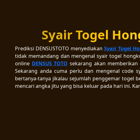
Syair Togel Ho
Prediksi DENSUSTOTO menyediakan
Syair Togel H
tidak memandang dan mengenal syair togel hongkong
online
DENSUS TOTO
sekarang akan memberikan an
Sekarang anda cuma perlu dan mengenal code syai
bertanya-tanya jikalau sejumlah penggemar togel be
mencari angka jitu yang bisa keluar pada hari ini. K