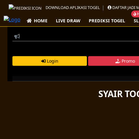
DOWNLOAD APLIKASI TOGEL
DAFTAR JADI
HOME
LIVE DRAW
PREDIKSI TOGEL
S
Login
Promo
SYAIR TO