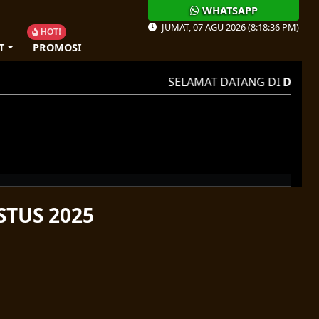
WHATSAPP
JUMAT, 07 AGU 2026 (
8:18:37 PM
)
T
PROMOSI
SELAMAT DATANG DI
DENSUST
STUS 2025