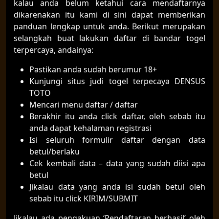
kalau anda belum ketahui cara mendaftarnya
dikarenakan itu kami di sini dapat memberikan
panduan lengkap untuk anda. Berikut merupakan
selangkah buat lakukan daftar di bandar togel
terpercaya, andainya:
Pastikan anda sudah berumur 18+
Kunjungi situs judi togel terpecaya DENSUS
TOTO
Mencari menu daftar / daftar
Berakhir itu anda click daftar, oleh sebab itu
anda dapat kehalaman registrasi
Isi seluruh formulir daftar dengan data
betul/berlaku
Cek kembali data – data yang sudah diisi apa
betul
Jikalau data yang anda isi sudah betul oleh
sebab itu click KIRIM/SUBMIT
Jikalau ada pengakuan ‘Pendaftaran berhasil’ oleh