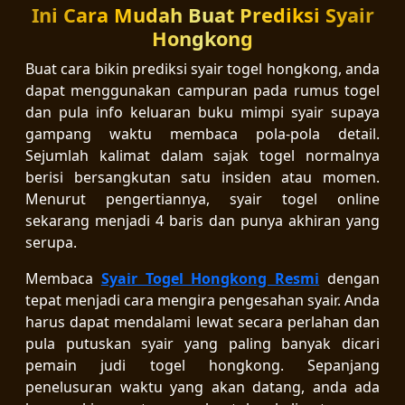
Ini Cara Mudah Buat Prediksi Syair
Hongkong
Buat cara bikin prediksi syair togel hongkong, anda
dapat menggunakan campuran pada rumus togel
dan pula info keluaran buku mimpi syair supaya
gampang waktu membaca pola-pola detail.
Sejumlah kalimat dalam sajak togel normalnya
berisi bersangkutan satu insiden atau momen.
Menurut pengertiannya, syair togel online
sekarang menjadi 4 baris dan punya akhiran yang
serupa.
Membaca
Syair Togel Hongkong Resmi
dengan
tepat menjadi cara mengira pengesahan syair. Anda
harus dapat mendalami lewat secara perlahan dan
pula putuskan syair yang paling banyak dicari
pemain judi togel hongkong. Sepanjang
penelusuran waktu yang akan datang, anda ada