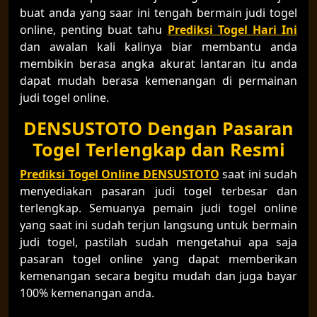
buat anda yang saar ini tengah bermain judi togel
online, penting buat tahu
Prediksi Togel Hari Ini
dan awalan kali kalinya biar membantu anda
membikin berasa angka akurat lantaran itu anda
dapat mudah berasa kemenangan di permainan
judi togel online.
DENSUSTOTO Dengan Pasaran
Togel Terlengkap dan Resmi
Prediksi Togel Online DENSUSTOTO
saat ini sudah
menyediakan pasaran judi togel terbesar dan
terlengkap. Semuanya pemain judi togel online
yang saat ini sudah terjun langsung untuk bermain
judi togel, pastilah sudah mengetahui apa saja
pasaran togel online yang dapat memberikan
kemenangan secara begitu mudah dan juga bayar
100% kemenangan anda.