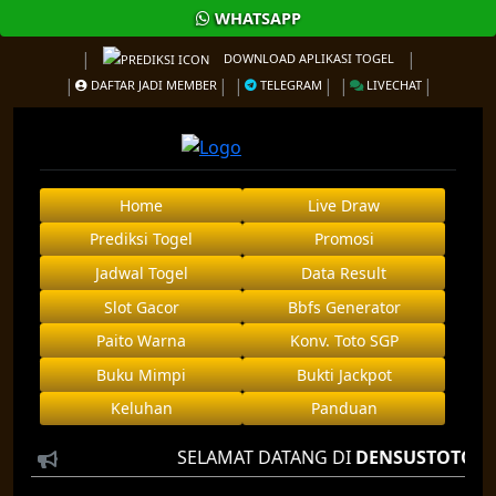
WHATSAPP
DOWNLOAD APLIKASI TOGEL
DAFTAR JADI MEMBER
TELEGRAM
LIVECHAT
Home
Live Draw
Prediksi Togel
Promosi
Jadwal Togel
Data Result
Slot Gacor
Bbfs Generator
Paito Warna
Konv. Toto SGP
Buku Mimpi
Bukti Jackpot
Keluhan
Panduan
SELAMAT DATANG DI
DENSUSTOTO
AGEN TOG