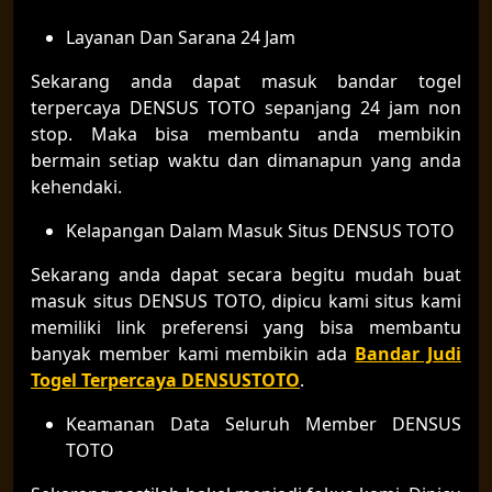
Layanan Dan Sarana 24 Jam
Sekarang anda dapat masuk bandar togel
terpercaya DENSUS TOTO sepanjang 24 jam non
stop. Maka bisa membantu anda membikin
bermain setiap waktu dan dimanapun yang anda
kehendaki.
Kelapangan Dalam Masuk Situs DENSUS TOTO
Sekarang anda dapat secara begitu mudah buat
masuk situs DENSUS TOTO, dipicu kami situs kami
memiliki link preferensi yang bisa membantu
banyak member kami membikin ada
Bandar Judi
Togel Terpercaya DENSUSTOTO
.
Keamanan Data Seluruh Member DENSUS
TOTO