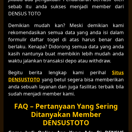
sebab itu anda sukses menjadi member dari
DENSUS TOTO
Demikian mudah kan? Meski demikian kami
rekomendasikan semua data yang anda isi dalam
formulir daftar togel di atas harus benar dan
berlaku. Kenapa? Didorong semua data yang anda
kasih nantunya buat membikin lebih mudah anda
waktu jalankan transaksi depo atau withdraw.
Begitu berita lengkap kami perihal
Situs
DENSUSTOTO
yang betul segera bisa memberikan
anda sebuah layanan dan juga fasilitas terbaik bila
sudah menjadi member kami.
FAQ – Pertanyaan Yang Sering
Ditanyakan Member
DENSUSTOTO