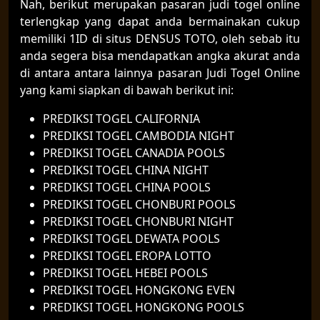
Nah, berikut merupakan pasaran judi togel online
terlengkap yang dapat anda bermainakan cukup
memiliki 1ID di situs DENSUS TOTO, oleh sebab itu
anda segera bisa mendapatkan angka akurat anda
di antara antara lainnya pasaran Judi Togel Online
yang kami siapkan di bawah berikut ini:
PREDIKSI TOGEL CALIFORNIA
PREDIKSI TOGEL CAMBODIA NIGHT
PREDIKSI TOGEL CANADIA POOLS
PREDIKSI TOGEL CHINA NIGHT
PREDIKSI TOGEL CHINA POOLS
PREDIKSI TOGEL CHONBURI POOLS
PREDIKSI TOGEL CHONBURI NIGHT
PREDIKSI TOGEL DEWATA POOLS
PREDIKSI TOGEL EROPA LOTTO
PREDIKSI TOGEL HEBEI POOLS
PREDIKSI TOGEL HONGKONG EVEN
PREDIKSI TOGEL HONGKONG POOLS