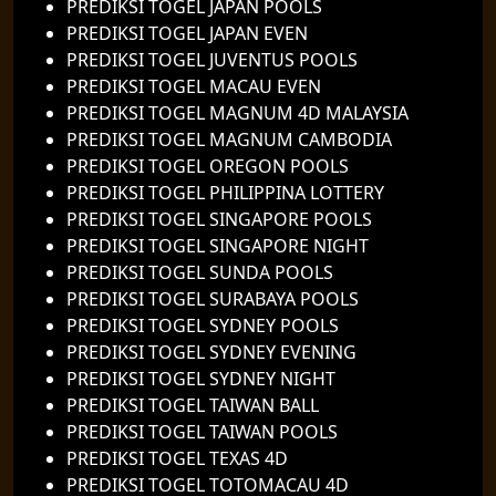
PREDIKSI TOGEL JAPAN POOLS
PREDIKSI TOGEL JAPAN EVEN
PREDIKSI TOGEL JUVENTUS POOLS
PREDIKSI TOGEL MACAU EVEN
PREDIKSI TOGEL MAGNUM 4D MALAYSIA
PREDIKSI TOGEL MAGNUM CAMBODIA
PREDIKSI TOGEL OREGON POOLS
PREDIKSI TOGEL PHILIPPINA LOTTERY
PREDIKSI TOGEL SINGAPORE POOLS
PREDIKSI TOGEL SINGAPORE NIGHT
PREDIKSI TOGEL SUNDA POOLS
PREDIKSI TOGEL SURABAYA POOLS
PREDIKSI TOGEL SYDNEY POOLS
PREDIKSI TOGEL SYDNEY EVENING
PREDIKSI TOGEL SYDNEY NIGHT
PREDIKSI TOGEL TAIWAN BALL
PREDIKSI TOGEL TAIWAN POOLS
PREDIKSI TOGEL TEXAS 4D
PREDIKSI TOGEL TOTOMACAU 4D