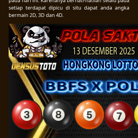
pada hari ini. Karenanya berhati-hatilah selalu pada
setiap terdapat dipicu di situ dapat anda angka
bermain 2D, 3D dan 4D.