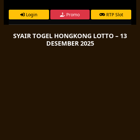
Login
Promo
RTP Slot
SYAIR TOGEL HONGKONG LOTTO – 13
DESEMBER 2025