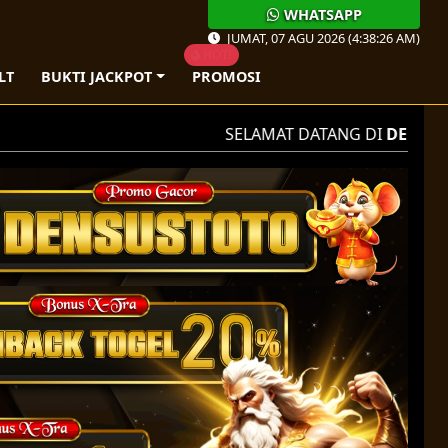
WHATSAPP
JUMAT, 07 AGU 2026 (
4:38:27 AM
)
LT
BUKTI JACKPOT
PROMOSI
SELAMAT DATANG DI
DENSUSTOT