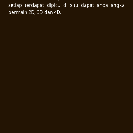
setiap terdapat dipicu di situ dapat anda angka
bermain 2D, 3D dan 4D.