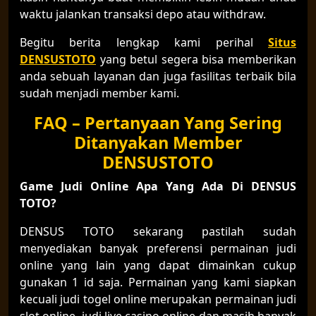
waktu jalankan transaksi depo atau withdraw.
Begitu berita lengkap kami perihal
Situs
DENSUSTOTO
yang betul segera bisa memberikan
anda sebuah layanan dan juga fasilitas terbaik bila
sudah menjadi member kami.
FAQ – Pertanyaan Yang Sering
Ditanyakan Member
DENSUSTOTO
Game Judi Online Apa Yang Ada Di DENSUS
TOTO?
DENSUS TOTO sekarang pastilah sudah
menyediakan banyak preferensi permainan judi
online yang lain yang dapat dimainkan cukup
gunakan 1 id saja. Permainan yang kami siapkan
kecuali judi togel online merupakan permainan judi