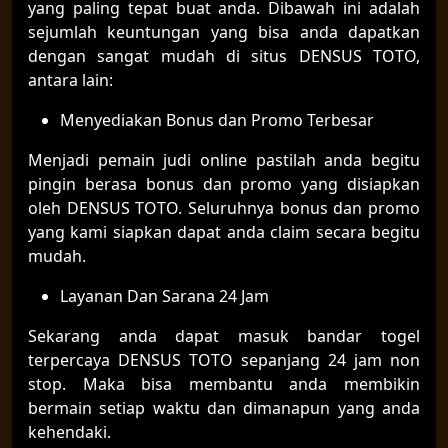
yang paling tepat buat anda. Dibawah ini adalah
sejumlah keuntungan yang bisa anda dapatkan
dengan sangat mudah di situs DENSUS TOTO,
antara lain:
Menyediakan Bonus dan Promo Terbesar
Menjadi pemain judi online pastilah anda begitu
pingin berasa bonus dan promo yang disiapkan
oleh DENSUS TOTO. Seluruhnya bonus dan promo
yang kami siapkan dapat anda claim secara begitu
mudah.
Layanan Dan Sarana 24 Jam
Sekarang anda dapat masuk bandar togel
terpercaya DENSUS TOTO sepanjang 24 jam non
stop. Maka bisa membantu anda membikin
bermain setiap waktu dan dimanapun yang anda
kehendaki.