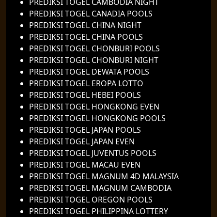
PREDIKSI TOGEL CAMBODIA NIGHT
PREDIKSI TOGEL CANADIA POOLS
PREDIKSI TOGEL CHINA NIGHT
PREDIKSI TOGEL CHINA POOLS
PREDIKSI TOGEL CHONBURI POOLS
PREDIKSI TOGEL CHONBURI NIGHT
PREDIKSI TOGEL DEWATA POOLS
PREDIKSI TOGEL EROPA LOTTO
PREDIKSI TOGEL HEBEI POOLS
PREDIKSI TOGEL HONGKONG EVEN
PREDIKSI TOGEL HONGKONG POOLS
PREDIKSI TOGEL JAPAN POOLS
PREDIKSI TOGEL JAPAN EVEN
PREDIKSI TOGEL JUVENTUS POOLS
PREDIKSI TOGEL MACAU EVEN
PREDIKSI TOGEL MAGNUM 4D MALAYSIA
PREDIKSI TOGEL MAGNUM CAMBODIA
PREDIKSI TOGEL OREGON POOLS
PREDIKSI TOGEL PHILIPPINA LOTTERY