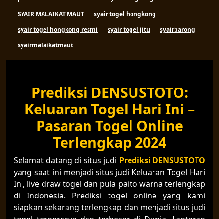
SYAIR MALAIKAT MAUT
syair togel hongkong
syair togel hongkong resmi
syair togel jitu
syairbarong
syairmalaikatmaut
Prediksi DENSUSTOTO:
Keluaran Togel Hari Ini –
Pasaran Togel Online
Terlengkap 2024
Selamat datang di situs judi
Prediksi DENSUSTOTO
yang saat ini menjadi situs judi Keluaran Togel Hari
Ini, live draw togel dan pula paito warna terlengkap
di Indonesia. Prediksi togel online yang kami
siapkan sekarang terlengkap dan menjadi situs judi