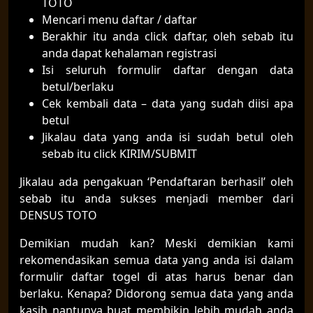
TOTO
Mencari menu daftar / daftar
Berakhir itu anda click daftar, oleh sebab itu
anda dapat kehalaman registrasi
Isi seluruh formulir daftar dengan data
betul/berlaku
Cek kembali data – data yang sudah diisi apa
betul
Jikalau data yang anda isi sudah betul oleh
sebab itu click KIRIM/SUBMIT
Jikalau ada pengakuan ‘Pendaftaran berhasil’ oleh
sebab itu anda sukses menjadi member dari
DENSUS TOTO
Demikian mudah kan? Meski demikian kami
rekomendasikan semua data yang anda isi dalam
formulir daftar togel di atas harus benar dan
berlaku. Kenapa? Didorong semua data yang anda
kasih nantunya buat membikin lebih mudah anda