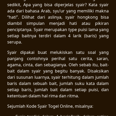
sedikit, Apa yang bisa diperjelas syair? Kata syair
ada dari bahasa Arab, syu’ur yang memiliki makna
“hati”. Dilihat dari aslinya, syair hongkong bisa
diambil simpulan menjadi hati atau pikiran
penciptanya. Syair merupakan type puisi lama yang
setiap baitnya terdiri dalam 4 larik (baris) yang
serupa.
Syair dipakai buat melukiskan satu soal yang
panjang contohnya perihal satu cerita, saran,
agama, cinta, dan sebagianya. Oleh sebab itu, bait-
bait dalam syair yang begitu banyak. Disaksikan
dari susunan luarnya, syair terhitung dalam jumlah
baris dalam sebuah bait, jumlah suku kata dalam
setiap baris, jumlah bait dalam setiap puisi, dan
ketentuan dalam hal rima dan ritma.
Sejumlah Kode Syair Togel Online, misalnya: