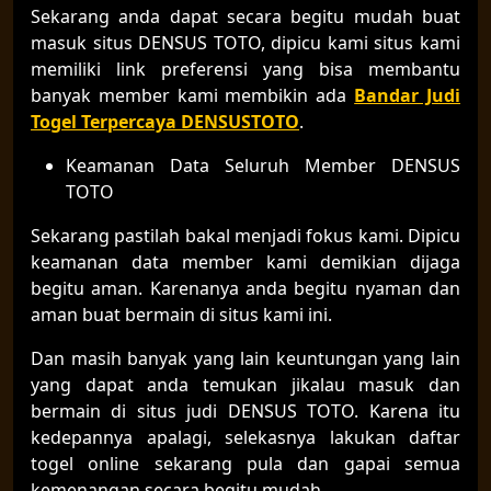
Sekarang anda dapat secara begitu mudah buat
masuk situs DENSUS TOTO, dipicu kami situs kami
memiliki link preferensi yang bisa membantu
banyak member kami membikin ada
Bandar Judi
Togel Terpercaya DENSUSTOTO
.
Keamanan Data Seluruh Member DENSUS
TOTO
Sekarang pastilah bakal menjadi fokus kami. Dipicu
keamanan data member kami demikian dijaga
begitu aman. Karenanya anda begitu nyaman dan
aman buat bermain di situs kami ini.
Dan masih banyak yang lain keuntungan yang lain
yang dapat anda temukan jikalau masuk dan
bermain di situs judi DENSUS TOTO. Karena itu
kedepannya apalagi, selekasnya lakukan daftar
togel online sekarang pula dan gapai semua
kemenangan secara begitu mudah.