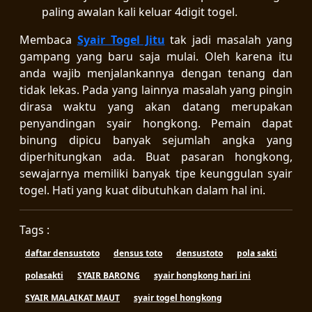
paling awalan kali keluar 4digit togel.
Membaca
Syair Togel Jitu
tak jadi masalah yang
gampang yang baru saja mulai. Oleh karena itu
anda wajib menjalankannya dengan tenang dan
tidak lekas. Pada yang lainnya masalah yang pingin
dirasa waktu yang akan datang merupakan
penyandingan syair hongkong. Pemain dapat
binung dipicu banyak sejumlah angka yang
diperhitungkan ada. Buat pasaran hongkong,
sewajarnya memiliki banyak tipe keunggulan syair
togel. Hati yang kuat dibutuhkan dalam hal ini.
Tags :
daftar densustoto
densus toto
densustoto
pola sakti
polasakti
SYAIR BARONG
syair hongkong hari ini
SYAIR MALAIKAT MAUT
syair togel hongkong