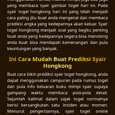
yang membaca syair gambar togel hari ini. Pada
syair togel hongkong hari ini yang telah menjadi
cara paling jitu buat anda mengenal dan membaca
prediksi angka yang kedepannya akan keluar. Syair
togel hongkong menjadi soal yang begitu penting
buat anda yang kedepannya segera bisa menolong
anda buat bisa mendapati kemenangan dan pula
keuntungan yang banyak.
Ini Cara Mudah Buat Prediksi Syair
Hongkong
Buat cara bikin prediksi syair togel hongkong, anda
dapat menggunakan campuran pada rumus togel
dan pula info keluaran buku mimpi syair supaya
gampang waktu membaca pola-pola detail.
Sejumlah kalimat dalam sajak togel normalnya
berisi bersangkutan satu insiden atau momen.
Menurut pengertiannya, syair togel online