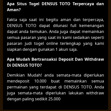
Apa Situs Togel DENSUS TOTO Terpercaya dan
Aman?
Fakta saja saat ini begitu aman dan terpercaya,
DENSUS TOTO dapat dilunasi full kemenangan
dapat anda temukan. Anda juga dapat memainkan
semua pasaran yang saat ini kami sedaikan seperti
pasaran judi togel online terlengkap yang kami
siapkan dengan gunakan 1 akun saja.
Apa Mudah
Bert
ransaksi Deposit Dan Withdraw
Di DENSUS TOTO?
Demikian Mudah! anda semata-mata diperlukan
mendeposit 10.000 buat memainkan semua
permainan yang terdapat di DENSUS TOTO. Anda
juga semata-mata diperlukan lakukan withdraw
dengan paling sedikit 25.000