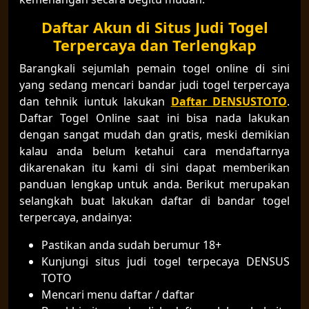
Daftar Akun di Situs Judi Togel
Terpercaya dan Terlengkap
Barangkali sejumlah pemain togel online di sini
yang sedang mencari bandar judi togel terpercaya
dan tehnik iuntuk lakukan
Daftar DENSUSTOTO
.
Daftar Togel Online saat ini bisa nada lakukan
dengan sangat mudah dan gratis, meski demikian
kalau anda belum ketahui cara mendaftarnya
dikarenakan itu kami di sini dapat memberikan
panduan lengkap untuk anda. Berikut merupakan
selangkah buat lakukan daftar di bandar togel
terpercaya, andainya:
Pastikan anda sudah berumur 18+
Kunjungi situs judi togel terpecaya DENSUS
TOTO
Mencari menu daftar / daftar