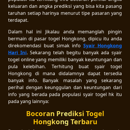
keluaran dan angka prediksi yang bisa kita pasang
taruhan setiap harinya menurut tipe pasaran yang
terdapat.
Dalam hal ini Jikalau anda memanglah pingin
bermain di pasar togel Hongkong, dipicu itu anda
direkomendasi buat simak info
Syair Hongkong
Hari Ini
. Sekarang telah begitu banyak ada syair
togel online yang memiliki banyak keuntungan dan
pula kelebihan. Terhitung buat syair togel
Hongkong di mana didalamnya dapat tersedia
banyak info. Banyak masalah yang sekarang
perihal dengan keunggulan dan keuntungan dari
info yang berada pada populasi syair togel hk itu
pada yang lainnya:
Bocoran Prediksi Togel
Hongkong Terbaru