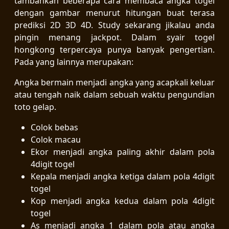
tambahkan beberapa cara membaca angka togel
dengan gambar menurut hitungan buat terasa
prediksi 2D 3D 4D. Study sekarang jikalau anda
pingin menang jackpot. Dalam syair togel
hongkong terpercaya punya banyak pengertian.
Pada yang lainnya merupakan:
Angka bermain menjadi angka yang acapkali keluar
atau tengah naik dalam sebuah waktu pengundian
toto gelap.
Colok bebas
Colok macau
Ekor menjadi angka paling akhir dalam pola
4digit togel
Kepala menjadi angka ketiga dalam pola 4digit
togel
Kop menjadi angka kedua dalam pola 4digit
togel
As menjadi angka 1 dalam pola atau angka