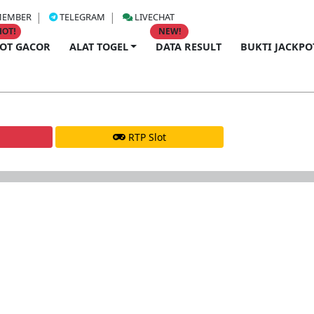
 MEMBER
TELEGRAM
LIVECHAT
LOT GACOR
ALAT TOGEL
DATA RESULT
BUKTI JACKPO
RTP Slot
GEL HONGKONG LOTTO – 08 AGU