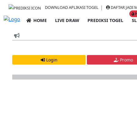
DOWNLOAD APLIKASI TOGEL
DAFTAR JADI
HOME
LIVE DRAW
PREDIKSI TOGEL
S
Login
Promo
SYAIR TO