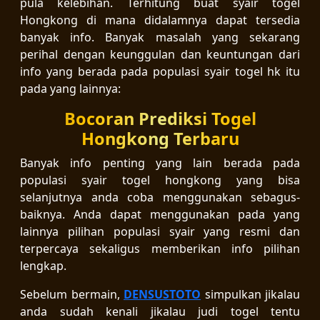
pula kelebihan. Terhitung buat syair togel
Hongkong di mana didalamnya dapat tersedia
banyak info. Banyak masalah yang sekarang
perihal dengan keunggulan dan keuntungan dari
info yang berada pada populasi syair togel hk itu
pada yang lainnya:
Bocoran Prediksi Togel
Hongkong Terbaru
Banyak info penting yang lain berada pada
populasi syair togel hongkong yang bisa
selanjutnya anda coba menggunakan sebagus-
baiknya. Anda dapat menggunakan pada yang
lainnya pilihan populasi syair yang resmi dan
terpercaya sekaligus memberikan info pilihan
lengkap.
Sebelum bermain,
DENSUSTOTO
simpulkan jikalau
anda sudah kenali jikalau judi togel tentu