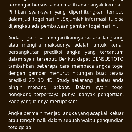
terdengar bersusila dan masih ada banyak kembali.
Pilihkan syair-syair yang diperhitungkan tembus
dalam judi togel hari ini. Sejumlah informasi itu bisa
dijangkau ada pembawaan gambar togel hari ini.
Anda juga bisa mengartikannya secara langsung
atau mengira maksudnya adalah untuk kenali
bersangkutan prediksi angka yang tercantum
dalam syair tersebut. Berikut dapat DENSUSTOTO
tambahkan beberapa cara membaca angka togel
dengan gambar menurut hitungan buat terasa
prediksi 2D 3D 4D. Study sekarang jikalau anda
pingin menang jackpot. Dalam syair togel
hongkong terpercaya punya banyak pengertian.
Pada yang lainnya merupakan:
Angka bermain menjadi angka yang acapkali keluar
atau tengah naik dalam sebuah waktu pengundian
toto gelap.