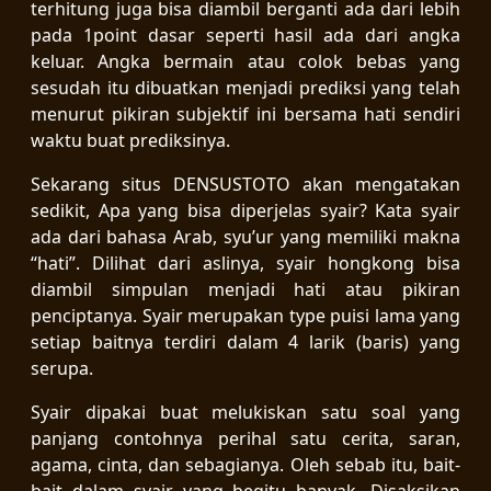
terhitung juga bisa diambil berganti ada dari lebih
pada 1point dasar seperti hasil ada dari angka
keluar. Angka bermain atau colok bebas yang
sesudah itu dibuatkan menjadi prediksi yang telah
menurut pikiran subjektif ini bersama hati sendiri
waktu buat prediksinya.
Sekarang situs DENSUSTOTO akan mengatakan
sedikit, Apa yang bisa diperjelas syair? Kata syair
ada dari bahasa Arab, syu’ur yang memiliki makna
“hati”. Dilihat dari aslinya, syair hongkong bisa
diambil simpulan menjadi hati atau pikiran
penciptanya. Syair merupakan type puisi lama yang
setiap baitnya terdiri dalam 4 larik (baris) yang
serupa.
Syair dipakai buat melukiskan satu soal yang
panjang contohnya perihal satu cerita, saran,
agama, cinta, dan sebagianya. Oleh sebab itu, bait-
bait dalam syair yang begitu banyak. Disaksikan