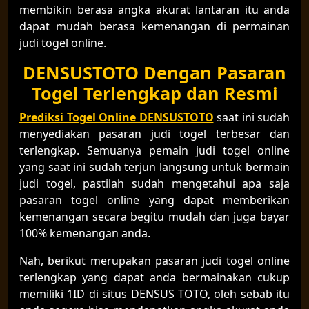
membikin berasa angka akurat lantaran itu anda
dapat mudah berasa kemenangan di permainan
judi togel online.
DENSUSTOTO Dengan Pasaran
Togel Terlengkap dan Resmi
Prediksi Togel Online DENSUSTOTO
saat ini sudah
menyediakan pasaran judi togel terbesar dan
terlengkap. Semuanya pemain judi togel online
yang saat ini sudah terjun langsung untuk bermain
judi togel, pastilah sudah mengetahui apa saja
pasaran togel online yang dapat memberikan
kemenangan secara begitu mudah dan juga bayar
100% kemenangan anda.
Nah, berikut merupakan pasaran judi togel online
terlengkap yang dapat anda bermainakan cukup
memiliki 1ID di situs DENSUS TOTO, oleh sebab itu