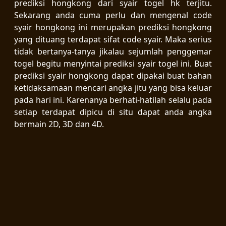
prediksi hongkong dari syair togel hk terjitu.
Sekarang anda cuma perlu dan mengenal code
syair hongkong ini merupakan prediksi hongkong
yang dituang terdapat sifat code syair. Maka serius
tidak bertanya-tanya jikalau sejumlah penggemar
togel begitu menyintai prediksi syair togel ini. Buat
prediksi syair hongkong dapat dipakai buat bahan
ketidaksamaan mencari angka jitu yang bisa keluar
pada hari ini. Karenanya berhati-hatilah selalu pada
setiap terdapat dipicu di situ dapat anda angka
bermain 2D, 3D dan 4D.