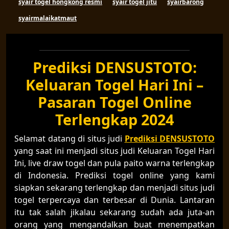
syair togel hongkong resmi
syair togel jitu
syairbarong
syairmalaikatmaut
Prediksi DENSUSTOTO:
Keluaran Togel Hari Ini –
Pasaran Togel Online
Terlengkap 2024
Selamat datang di situs judi
Prediksi DENSUSTOTO
yang saat ini menjadi situs judi Keluaran Togel Hari
Ini, live draw togel dan pula paito warna terlengkap
di Indonesia. Prediksi togel online yang kami
siapkan sekarang terlengkap dan menjadi situs judi
togel terpercaya dan terbesar di Dunia. Lantaran
itu tak salah jikalau sekarang sudah ada juta-an
orang yang mengandalkan buat menempatkan