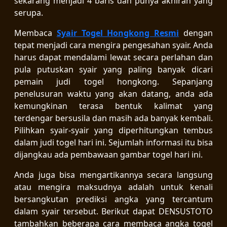
sekarang menjadi 4 baris dan punya akhiran yang
serupa.
Membaca
Syair Togel Hongkong Resmi
dengan
tepat menjadi cara mengira pengesahan syair. Anda
harus dapat mendalami lewat secara perlahan dan
pula putuskan syair yang paling banyak dicari
pemain judi togel hongkong. Sepanjang
penelusuran waktu yang akan datang, anda ada
kemungkinan terasa bentuk kalimat yang
terdengar bersusila dan masih ada banyak kembali.
Pilihkan syair-syair yang diperhitungkan tembus
dalam judi togel hari ini. Sejumlah informasi itu bisa
dijangkau ada pembawaan gambar togel hari ini.
Anda juga bisa mengartikannya secara langsung
atau mengira maksudnya adalah untuk kenali
bersangkutan prediksi angka yang tercantum
dalam syair tersebut. Berikut dapat DENSUSTOTO
tambahkan beberapa cara membaca angka togel