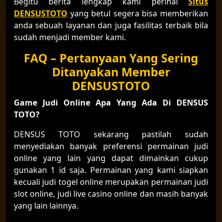
Begitu berita lengkap kami perihal
Situs
DENSUSTOTO
yang betul segera bisa memberikan
anda sebuah layanan dan juga fasilitas terbaik bila
sudah menjadi member kami.
FAQ – Pertanyaan Yang Sering
Ditanyakan Member
DENSUSTOTO
Game Judi Online Apa Yang Ada Di DENSUS
TOTO?
DENSUS TOTO sekarang pastilah sudah
menyediakan banyak preferensi permainan judi
online yang lain yang dapat dimainkan cukup
gunakan 1 id saja. Permainan yang kami siapkan
kecuali judi togel online merupakan permainan judi
slot online, judi live casino online dan masih banyak
yang lain lainnya.