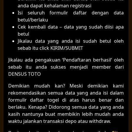
anda dapat kehalaman registrasi
Isi seluruh formulir daftar dengan data
betul/berlaku
Cek kembali data – data yang sudah diisi apa
betul
Jikalau data yang anda isi sudah betul oleh
sebab itu click KIRIM/SUBMIT
Jikalau ada pengakuan ‘Pendaftaran berhasil’ oleh
sebab itu anda sukses menjadi member dari
DENSUS TOTO
Demikian mudah kan? Meski demikian kami
rekomendasikan semua data yang anda isi dalam
formulir daftar togel di atas harus benar dan
berlaku. Kenapa? Didorong semua data yang anda
kasih nantunya buat membikin lebih mudah anda
waktu jalankan transaksi depo atau withdraw.