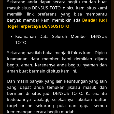
Sekarang anda dapat secara begitu mudah buat
masuk situs DENSUS TOTO, dipicu kami situs kami
memiliki link preferensi yang bisa membantu
banyak member kami membikin ada
Bandar Judi
Togel Terpercaya DENSUSTOTO
.
Keamanan Data Seluruh Member DENSUS
TOTO
Sekarang pastilah bakal menjadi fokus kami. Dipicu
keamanan data member kami demikian dijaga
begitu aman. Karenanya anda begitu nyaman dan
aman buat bermain di situs kami ini.
Dan masih banyak yang lain keuntungan yang lain
yang dapat anda temukan jikalau masuk dan
bermain di situs judi DENSUS TOTO. Karena itu
kedepannya apalagi, selekasnya lakukan daftar
togel online sekarang pula dan gapai semua
kemenangan secara begitu mudah.