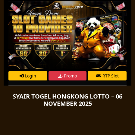
Login
Promo
RTP Slot
SYAIR TOGEL HONGKONG LOTTO – 06
NOVEMBER 2025