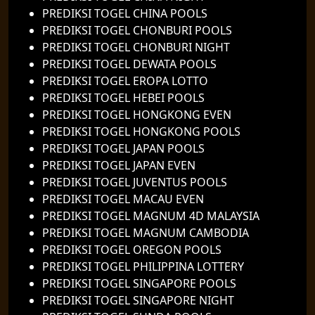
PREDIKSI TOGEL CHINA POOLS
PREDIKSI TOGEL CHONBURI POOLS
PREDIKSI TOGEL CHONBURI NIGHT
PREDIKSI TOGEL DEWATA POOLS
PREDIKSI TOGEL EROPA LOTTO
PREDIKSI TOGEL HEBEI POOLS
PREDIKSI TOGEL HONGKONG EVEN
PREDIKSI TOGEL HONGKONG POOLS
PREDIKSI TOGEL JAPAN POOLS
PREDIKSI TOGEL JAPAN EVEN
PREDIKSI TOGEL JUVENTUS POOLS
PREDIKSI TOGEL MACAU EVEN
PREDIKSI TOGEL MAGNUM 4D MALAYSIA
PREDIKSI TOGEL MAGNUM CAMBODIA
PREDIKSI TOGEL OREGON POOLS
PREDIKSI TOGEL PHILIPPINA LOTTERY
PREDIKSI TOGEL SINGAPORE POOLS
PREDIKSI TOGEL SINGAPORE NIGHT