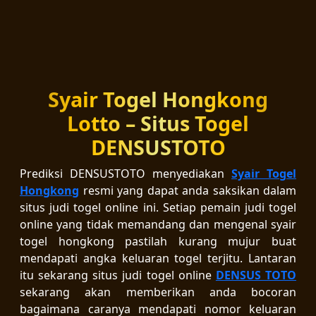
Syair Togel Hongkong
Lotto – Situs Togel
DENSUSTOTO
Prediksi DENSUSTOTO menyediakan
Syair Togel
Hongkong
resmi yang dapat anda saksikan dalam
situs judi togel online ini. Setiap pemain judi togel
online yang tidak memandang dan mengenal syair
togel hongkong pastilah kurang mujur buat
mendapati angka keluaran togel terjitu. Lantaran
itu sekarang situs judi togel online
DENSUS TOTO
sekarang akan memberikan anda bocoran
bagaimana caranya mendapati nomor keluaran