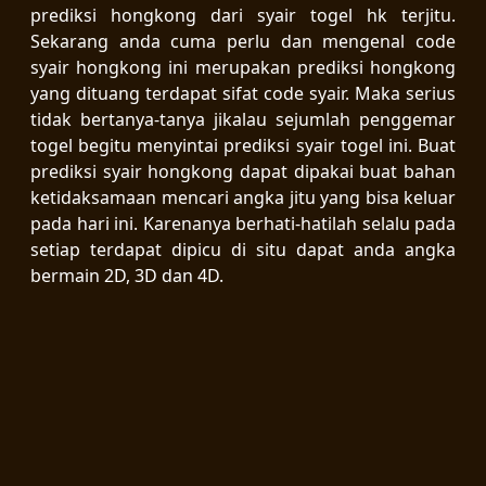
prediksi hongkong dari syair togel hk terjitu.
Sekarang anda cuma perlu dan mengenal code
syair hongkong ini merupakan prediksi hongkong
yang dituang terdapat sifat code syair. Maka serius
tidak bertanya-tanya jikalau sejumlah penggemar
togel begitu menyintai prediksi syair togel ini. Buat
prediksi syair hongkong dapat dipakai buat bahan
ketidaksamaan mencari angka jitu yang bisa keluar
pada hari ini. Karenanya berhati-hatilah selalu pada
setiap terdapat dipicu di situ dapat anda angka
bermain 2D, 3D dan 4D.