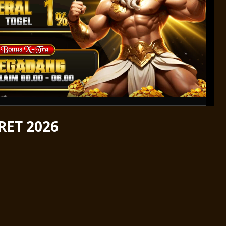
RET 2026