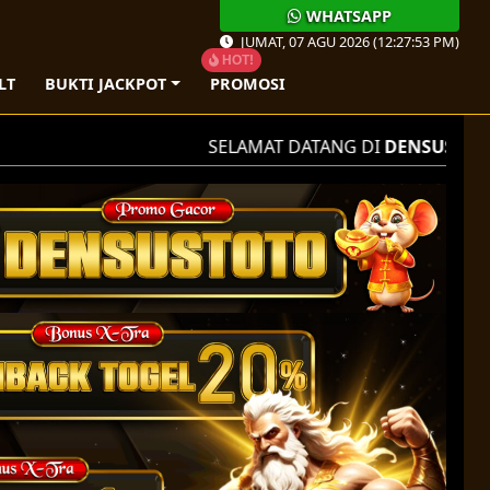
WHATSAPP
JUMAT, 07 AGU 2026 (
12:27:55 PM
)
LT
BUKTI JACKPOT
PROMOSI
SELAMAT DATANG DI
DENSUSTOTO
AGEN T