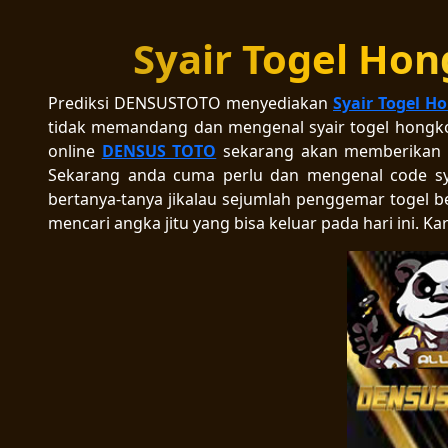
Syair Togel Ho
Prediksi DENSUSTOTO menyediakan
Syair Togel H
tidak memandang dan mengenal syair togel hongkong
online
DENSUS TOTO
sekarang akan memberikan an
Sekarang anda cuma perlu dan mengenal code syai
bertanya-tanya jikalau sejumlah penggemar togel be
mencari angka jitu yang bisa keluar pada hari ini. K