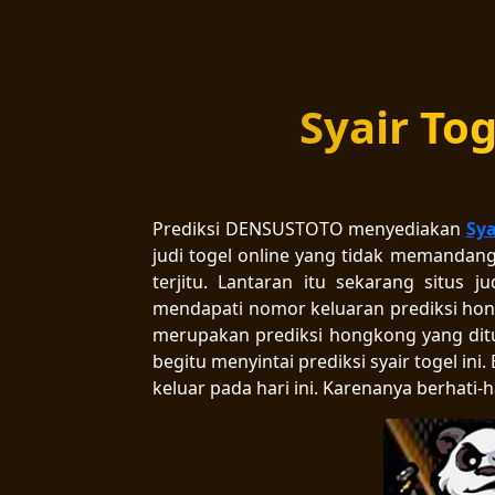
Syair To
Prediksi DENSUSTOTO menyediakan
Sya
judi togel online yang tidak memandan
terjitu. Lantaran itu sekarang situs j
mendapati nomor keluaran prediksi hong
merupakan prediksi hongkong yang ditua
begitu menyintai prediksi syair togel in
keluar pada hari ini. Karenanya berhati-