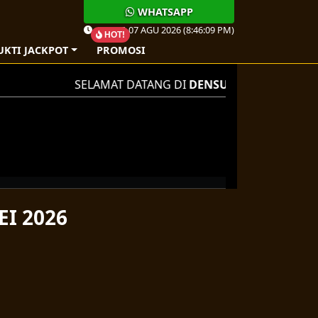
WHATSAPP
JUMAT, 07 AGU 2026 (
8:46:10 PM
)
UKTI JACKPOT
PROMOSI
SELAMAT DATANG DI
DENSUSTOTO
AGEN TOGEL, SL
I 2026