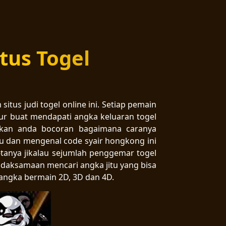
tus Togel
itus judi togel online ini. Setiap pemain
ur buat mendapati angka keluaran togel
an anda bocoran bagaimana caranya
lu dan mengenal code syair hongkong ini
-tanya jikalau sejumlah penggemar togel
etidaksamaan mencari angka jitu yang bisa
a angka bermain 2D, 3D dan 4D.