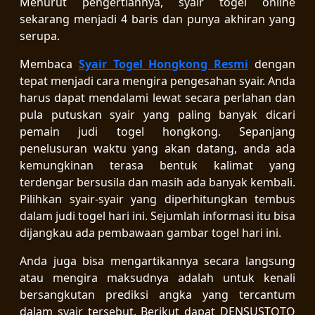
Menurut pengertiannya, syair togel online
sekarang menjadi 4 baris dan punya akhiran yang
serupa.
Membaca
Syair Togel Hongkong Resmi
dengan
tepat menjadi cara mengira pengesahan syair. Anda
harus dapat mendalami lewat secara perlahan dan
pula putuskan syair yang paling banyak dicari
pemain judi togel hongkong. Sepanjang
penelusuran waktu yang akan datang, anda ada
kemungkinan terasa bentuk kalimat yang
terdengar bersusila dan masih ada banyak kembali.
Pilihkan syair-syair yang diperhitungkan tembus
dalam judi togel hari ini. Sejumlah informasi itu bisa
dijangkau ada pembawaan gambar togel hari ini.
Anda juga bisa mengartikannya secara langsung
atau mengira maksudnya adalah untuk kenali
bersangkutan prediksi angka yang tercantum
dalam syair tersebut. Berikut dapat DENSUSTOTO