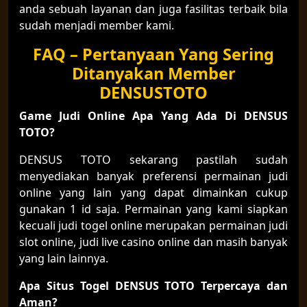
anda sebuah layanan dan juga fasilitas terbaik bila
sudah menjadi member kami.
FAQ – Pertanyaan Yang Sering
Ditanyakan Member
DENSUSTOTO
Game Judi Online Apa Yang Ada Di DENSUS
TOTO?
DENSUS TOTO sekarang pastilah sudah
menyediakan banyak preferensi permainan judi
online yang lain yang dapat dimainkan cukup
gunakan 1 id saja. Permainan yang kami siapkan
kecuali judi togel online merupakan permainan judi
slot online, judi live casino online dan masih banyak
yang lain lainnya.
Apa Situs Togel DENSUS TOTO Terpercaya dan
Aman?