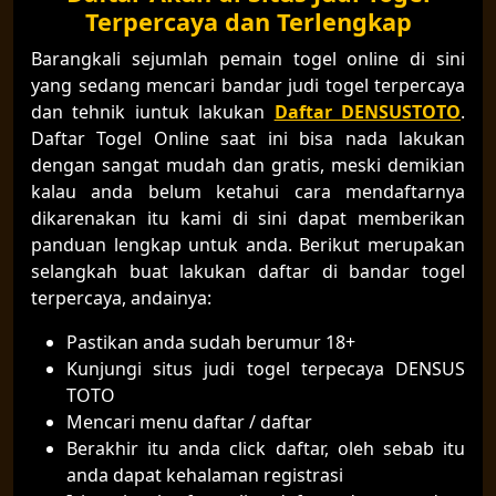
Terpercaya dan Terlengkap
Barangkali sejumlah pemain togel online di sini
yang sedang mencari bandar judi togel terpercaya
dan tehnik iuntuk lakukan
Daftar DENSUSTOTO
.
Daftar Togel Online saat ini bisa nada lakukan
dengan sangat mudah dan gratis, meski demikian
kalau anda belum ketahui cara mendaftarnya
dikarenakan itu kami di sini dapat memberikan
panduan lengkap untuk anda. Berikut merupakan
selangkah buat lakukan daftar di bandar togel
terpercaya, andainya:
Pastikan anda sudah berumur 18+
Kunjungi situs judi togel terpecaya DENSUS
TOTO
Mencari menu daftar / daftar
Berakhir itu anda click daftar, oleh sebab itu
anda dapat kehalaman registrasi