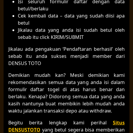
Isi seluruh formulir daftar dengan data
betul/berlaku
Cek kembali data – data yang sudah diisi apa
betul
Jikalau data yang anda isi sudah betul oleh
sebab itu click KIRIM/SUBMIT
Jikalau ada pengakuan ‘Pendaftaran berhasil’ oleh
sebab itu anda sukses menjadi member dari
DENSUS TOTO
Demikian mudah kan? Meski demikian kami
rekomendasikan semua data yang anda isi dalam
formulir daftar togel di atas harus benar dan
berlaku. Kenapa? Didorong semua data yang anda
kasih nantunya buat membikin lebih mudah anda
waktu jalankan transaksi depo atau withdraw.
Begitu berita lengkap kami perihal
Situs
DENSUSTOTO
yang betul segera bisa memberikan