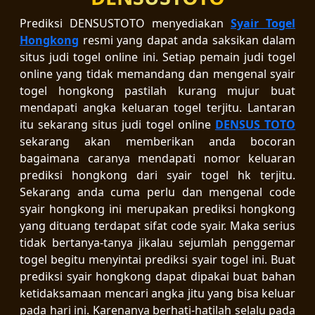
Prediksi DENSUSTOTO menyediakan
Syair Togel
Hongkong
resmi yang dapat anda saksikan dalam
situs judi togel online ini. Setiap pemain judi togel
online yang tidak memandang dan mengenal syair
togel hongkong pastilah kurang mujur buat
mendapati angka keluaran togel terjitu. Lantaran
itu sekarang situs judi togel online
DENSUS TOTO
sekarang akan memberikan anda bocoran
bagaimana caranya mendapati nomor keluaran
prediksi hongkong dari syair togel hk terjitu.
Sekarang anda cuma perlu dan mengenal code
syair hongkong ini merupakan prediksi hongkong
yang dituang terdapat sifat code syair. Maka serius
tidak bertanya-tanya jikalau sejumlah penggemar
togel begitu menyintai prediksi syair togel ini. Buat
prediksi syair hongkong dapat dipakai buat bahan
ketidaksamaan mencari angka jitu yang bisa keluar
pada hari ini. Karenanya berhati-hatilah selalu pada