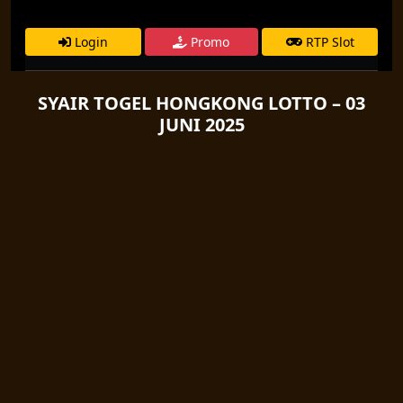
Login
Promo
RTP Slot
SYAIR TOGEL HONGKONG LOTTO – 03
JUNI 2025