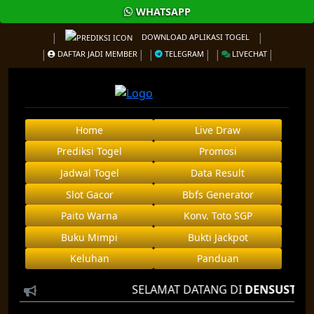
WHATSAPP
DOWNLOAD APLIKASI TOGEL
DAFTAR JADI MEMBER
TELEGRAM
LIVECHAT
Home
Live Draw
Prediksi Togel
Promosi
Jadwal Togel
Data Result
Slot Gacor
Bbfs Generator
Paito Warna
Konv. Toto SGP
Buku Mimpi
Bukti Jackpot
Keluhan
Panduan
SELAMAT DATANG DI
DENSUSTOTO
A