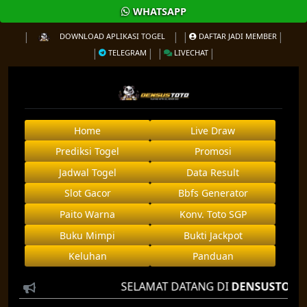
WHATSAPP
DOWNLOAD APLIKASI TOGEL
DAFTAR JADI MEMBER
TELEGRAM
LIVECHAT
Home
Live Draw
Prediksi Togel
Promosi
Jadwal Togel
Data Result
Slot Gacor
Bbfs Generator
Paito Warna
Konv. Toto SGP
Buku Mimpi
Bukti Jackpot
Keluhan
Panduan
SELAMAT DATANG DI
DENSUSTOTO
AGE