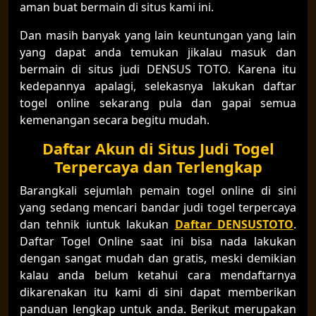
aman buat bermain di situs kami ini.
Dan masih banyak yang lain keuntungan yang lain
yang dapat anda temukan jikalau masuk dan
bermain di situs judi DENSUS TOTO. Karena itu
kedepannya apalagi, selekasnya lakukan daftar
togel online sekarang pula dan gapai semua
kemenangan secara begitu mudah.
Daftar Akun di Situs Judi Togel
Terpercaya dan Terlengkap
Barangkali sejumlah pemain togel online di sini
yang sedang mencari bandar judi togel terpercaya
dan tehnik iuntuk lakukan
Daftar DENSUSTOTO
.
Daftar Togel Online saat ini bisa nada lakukan
dengan sangat mudah dan gratis, meski demikian
kalau anda belum ketahui cara mendaftarnya
dikarenakan itu kami di sini dapat memberikan
panduan lengkap untuk anda. Berikut merupakan