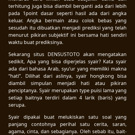
terhitung juga bisa diambil berganti ada dari lebih
pada 1point dasar seperti hasil ada dari angka
keluar. Angka bermain atau colok bebas yang
sesudah itu dibuatkan menjadi prediksi yang telah
menurut pikiran subjektif ini bersama hati sendiri
waktu buat prediksinya.
Sekarang situs DENSUSTOTO akan mengatakan
sedikit, Apa yang bisa diperjelas syair? Kata syair
ada dari bahasa Arab, syu’ur yang memiliki makna
“hati”. Dilihat dari aslinya, syair hongkong bisa
diambil simpulan menjadi hati atau pikiran
penciptanya. Syair merupakan type puisi lama yang
setiap baitnya terdiri dalam 4 larik (baris) yang
serupa.
Syair dipakai buat melukiskan satu soal yang
panjang contohnya perihal satu cerita, saran,
agama, cinta, dan sebagianya. Oleh sebab itu, bait-