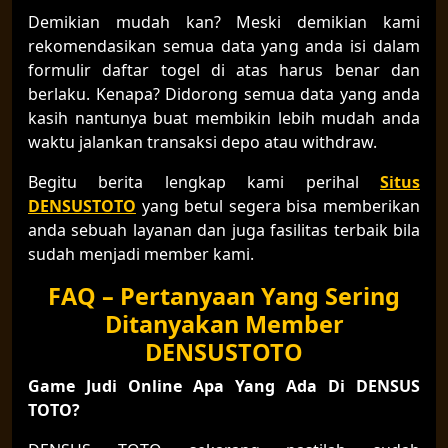
Demikian mudah kan? Meski demikian kami
rekomendasikan semua data yang anda isi dalam
formulir daftar togel di atas harus benar dan
berlaku. Kenapa? Didorong semua data yang anda
kasih nantunya buat membikin lebih mudah anda
waktu jalankan transaksi depo atau withdraw.
Begitu berita lengkap kami perihal
Situs
DENSUSTOTO
yang betul segera bisa memberikan
anda sebuah layanan dan juga fasilitas terbaik bila
sudah menjadi member kami.
FAQ – Pertanyaan Yang Sering
Ditanyakan Member
DENSUSTOTO
Game Judi Online Apa Yang Ada Di DENSUS
TOTO?