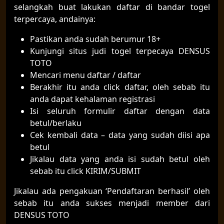
selangkah buat lakukan daftar di bandar togel
terpercaya, andainya:
Pastikan anda sudah berumur 18+
Kunjungi situs judi togel terpecaya DENSUS
TOTO
Mencari menu daftar / daftar
Berakhir itu anda click daftar, oleh sebab itu
anda dapat kehalaman registrasi
Isi seluruh formulir daftar dengan data
betul/berlaku
Cek kembali data – data yang sudah diisi apa
betul
Jikalau data yang anda isi sudah betul oleh
sebab itu click KIRIM/SUBMIT
Jikalau ada pengakuan ‘Pendaftaran berhasil’ oleh
sebab itu anda sukses menjadi member dari
DENSUS TOTO