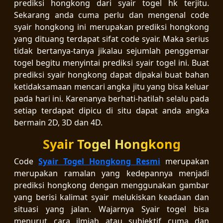
prediksi hongkong dari syair togel hk terjitu.
Sekarang anda cuma perlu dan mengenal code
syair hongkong ini merupakan prediksi hongkong
yang dituang terdapat sifat code syair. Maka serius
tidak bertanya-tanya jikalau sejumlah penggemar
togel begitu menyintai prediksi syair togel ini. Buat
prediksi syair hongkong dapat dipakai buat bahan
ketidaksamaan mencari angka jitu yang bisa keluar
pada hari ini. Karenanya berhati-hatilah selalu pada
setiap terdapat dipicu di situ dapat anda angka
bermain 2D, 3D dan 4D.
Syair Togel Hongkong
Code
Syair Togel Hongkong Resmi
merupakan
merupakan ramalan yang kedepannya menjadi
prediksi hongkong dengan menggunakan gambar
yang berisi kalimat syair melukiskan keadaan dan
situasi yang jalan. Wajarnya Syair togel bisa
menurut cara ilmiah atau subjektif cuma dan