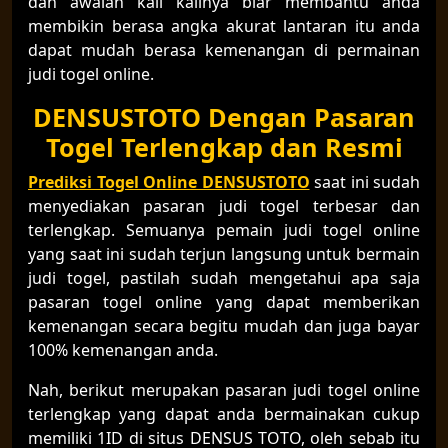
dan awalan kali kalinya biar membantu anda
membikin berasa angka akurat lantaran itu anda
dapat mudah berasa kemenangan di permainan
judi togel online.
DENSUSTOTO Dengan Pasaran
Togel Terlengkap dan Resmi
Prediksi Togel Online DENSUSTOTO
saat ini sudah
menyediakan pasaran judi togel terbesar dan
terlengkap. Semuanya pemain judi togel online
yang saat ini sudah terjun langsung untuk bermain
judi togel, pastilah sudah mengetahui apa saja
pasaran togel online yang dapat memberikan
kemenangan secara begitu mudah dan juga bayar
100% kemenangan anda.
Nah, berikut merupakan pasaran judi togel online
terlengkap yang dapat anda bermainakan cukup
memiliki 1ID di situs DENSUS TOTO, oleh sebab itu