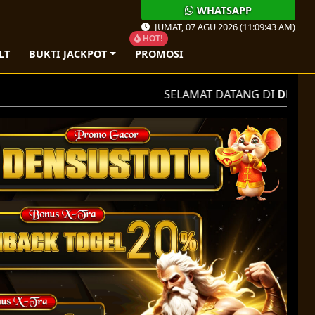
WHATSAPP
JUMAT, 07 AGU 2026 (
11:09:44 AM
)
LT
BUKTI JACKPOT
PROMOSI
SELAMAT DATANG DI
DENSUSTO