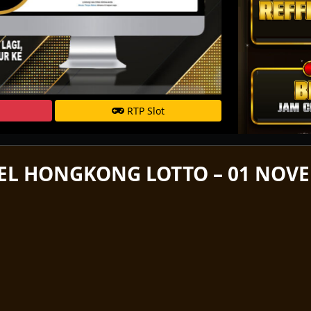
RTP Slot
GEL HONGKONG LOTTO – 01 NOVE