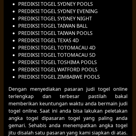
PREDIKSI TOGEL SYDNEY POOLS
PREDIKSI TOGEL SYDNEY EVENING
PREDIKSI TOGEL SYDNEY NIGHT
PREDIKSI TOGEL TAIWAN BALL
PREDIKSI TOGEL TAIWAN POOLS
PREDIKSI TOGEL TEXAS 4D
PREDIKSI TOGEL TOTOMACAU 4D
PREDIKSI TOGEL TOTOMACAU 5D
PREDIKSI TOGEL TOSHIMA POOLS
PREDIKSI TOGEL WATFORD POOLS
PREDIKSI TOGEL ZIMBABWE POOLS
Dengan menyediakan pasaran judi togel online
terlengkap dan terbesar pastilah bakal
memberikan keuntungan waktu anda bermain judi
togel online. Saat ini anda bisa lakukan peletakan
angka togel dipasaran togel yang paling anda
gemari. Sehabis anda menempatkan angka togel
jitu disalah satu pasaran yang kami siapkan di atas.