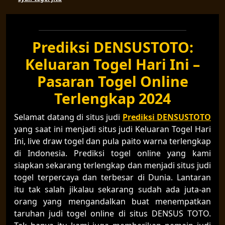
Prediksi DENSUSTOTO:
Keluaran Togel Hari Ini –
Pasaran Togel Online
Terlengkap 2024
Selamat datang di situs judi
Prediksi DENSUSTOTO
yang saat ini menjadi situs judi Keluaran Togel Hari
Ini, live draw togel dan pula paito warna terlengkap
di Indonesia. Prediksi togel online yang kami
siapkan sekarang terlengkap dan menjadi situs judi
togel terpercaya dan terbesar di Dunia. Lantaran
itu tak salah jikalau sekarang sudah ada juta-an
orang yang mengandalkan buat menempatkan
taruhan judi togel online di situs DENSUS TOTO.