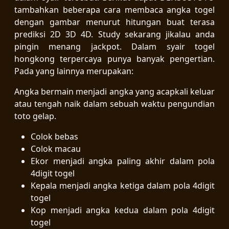
tambahkan beberapa cara membaca angka togel
dengan gambar menurut hitungan buat terasa
prediksi 2D 3D 4D. Study sekarang jikalau anda
pingin menang jackpot. Dalam syair togel
hongkong terpercaya punya banyak pengertian.
Pada yang lainnya merupakan:
Angka bermain menjadi angka yang acapkali keluar
atau tengah naik dalam sebuah waktu pengundian
toto gelap.
Colok bebas
Colok macau
Ekor menjadi angka paling akhir dalam pola
4digit togel
Kepala menjadi angka ketiga dalam pola 4digit
togel
Kop menjadi angka kedua dalam pola 4digit
togel