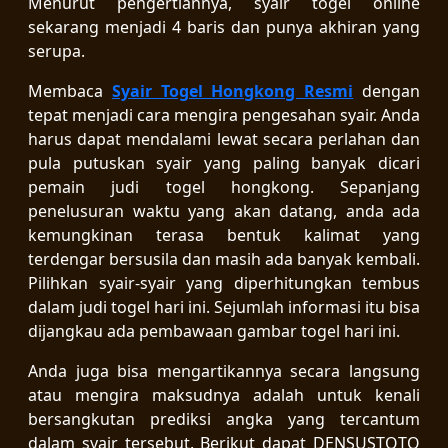
Menurut pengertiannya, syair togel online
sekarang menjadi 4 baris dan punya akhiran yang
serupa.
Membaca
Syair Togel Hongkong Resmi
dengan
tepat menjadi cara mengira pengesahan syair. Anda
harus dapat mendalami lewat secara perlahan dan
pula putuskan syair yang paling banyak dicari
pemain judi togel hongkong. Sepanjang
penelusuran waktu yang akan datang, anda ada
kemungkinan terasa bentuk kalimat yang
terdengar bersusila dan masih ada banyak kembali.
Pilihkan syair-syair yang diperhitungkan tembus
dalam judi togel hari ini. Sejumlah informasi itu bisa
dijangkau ada pembawaan gambar togel hari ini.
Anda juga bisa mengartikannya secara langsung
atau mengira maksudnya adalah untuk kenali
bersangkutan prediksi angka yang tercantum
dalam syair tersebut. Berikut dapat DENSUSTOTO