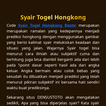
Syair Togel Hongkong
Code
Syair Togel Hongkong Resmi
merupakan
merupakan ramalan yang kedepannya menjadi
prediksi hongkong dengan menggunakan gambar
yang berisi kalimat syair melukiskan keadaan dan
situasi yang jalan. Wajarnya Syair togel bisa
menurut cara ilmiah atau subjektif cuma dan
terhitung juga bisa diambil berganti ada dari lebih
pada 1point dasar seperti hasil ada dari angka
keluar. Angka bermain atau colok bebas yang
sesudah itu dibuatkan menjadi prediksi yang telah
menurut pikiran subjektif ini bersama hati sendiri
waktu buat prediksinya.
Sekarang situs DENSUSTOTO akan mengatakan
sedikit, Apa yang bisa diperjelas syair? Kata syair