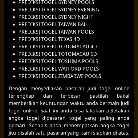
PREDIKSI TOGEL SYDNEY POOLS
PREDIKSI TOGEL SYDNEY EVENING
PREDIKSI TOGEL SYDNEY NIGHT
PREDIKSI TOGEL TAIWAN BALL
PREDIKSI TOGEL TAIWAN POOLS
PREDIKSI TOGEL TEXAS 4D
PREDIKSI TOGEL TOTOMACAU 4D
PREDIKSI TOGEL TOTOMACAU 5D
PREDIKSI TOGEL TOSHIMA POOLS
PREDIKSI TOGEL WATFORD POOLS
PREDIKSI TOGEL ZIMBABWE POOLS
Dengan menyediakan pasaran judi togel online
terlengkap dan terbesar pastilah bakal
memberikan keuntungan waktu anda bermain judi
togel online. Saat ini anda bisa lakukan peletakan
angka togel dipasaran togel yang paling anda
gemari. Sehabis anda menempatkan angka togel
jitu disalah satu pasaran yang kami siapkan di atas.