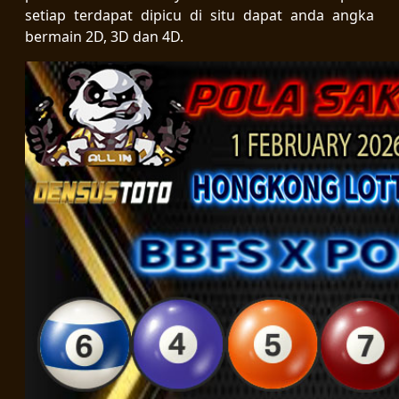
setiap terdapat dipicu di situ dapat anda angka
bermain 2D, 3D dan 4D.