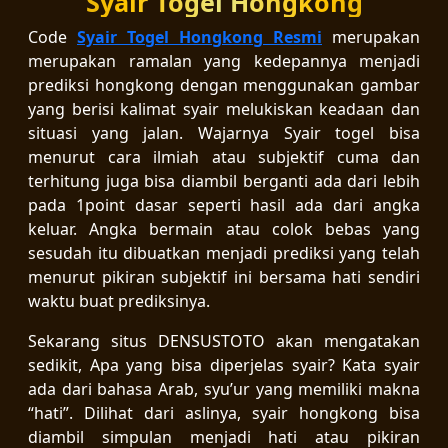
Syair Togel Hongkong
Code
Syair Togel Hongkong Resmi
merupakan
merupakan ramalan yang kedepannya menjadi
prediksi hongkong dengan menggunakan gambar
yang berisi kalimat syair melukiskan keadaan dan
situasi yang jalan. Wajarnya Syair togel bisa
menurut cara ilmiah atau subjektif cuma dan
terhitung juga bisa diambil berganti ada dari lebih
pada 1point dasar seperti hasil ada dari angka
keluar. Angka bermain atau colok bebas yang
sesudah itu dibuatkan menjadi prediksi yang telah
menurut pikiran subjektif ini bersama hati sendiri
waktu buat prediksinya.
Sekarang situs DENSUSTOTO akan mengatakan
sedikit, Apa yang bisa diperjelas syair? Kata syair
ada dari bahasa Arab, syu’ur yang memiliki makna
“hati”. Dilihat dari aslinya, syair hongkong bisa
diambil simpulan menjadi hati atau pikiran