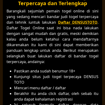
Terpercaya dan Terlengkap
Barangkali sejumlah pemain togel online di sini
yang sedang mencari bandar judi togel terpercaya
dan tehnik iuntuk lakukan
Daftar DENSUSTOTO
.
Daftar Togel Online saat ini bisa nada lakukan
dengan sangat mudah dan gratis, meski demikian
kalau anda belum ketahui cara mendaftarnya
dikarenakan itu kami di sini dapat memberikan
panduan lengkap untuk anda. Berikut merupakan
selangkah buat lakukan daftar di bandar togel
terpercaya, andainya:
Pastikan anda sudah berumur 18+
Kunjungi situs judi togel terpecaya DENSUS
TOTO
Mencari menu daftar / daftar
Berakhir itu anda click daftar, oleh sebab itu
anda dapat kehalaman registrasi
Isi seluruh formulir daftar dengan data