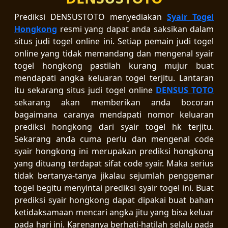
Prediksi DENSUSTOTO menyediakan
Syair Togel
Hongkong
resmi yang dapat anda saksikan dalam
situs judi togel online ini. Setiap pemain judi togel
online yang tidak memandang dan mengenal syair
togel hongkong pastilah kurang mujur buat
mendapati angka keluaran togel terjitu. Lantaran
itu sekarang situs judi togel online
DENSUS TOTO
sekarang akan memberikan anda bocoran
bagaimana caranya mendapati nomor keluaran
prediksi hongkong dari syair togel hk terjitu.
Sekarang anda cuma perlu dan mengenal code
syair hongkong ini merupakan prediksi hongkong
yang dituang terdapat sifat code syair. Maka serius
tidak bertanya-tanya jikalau sejumlah penggemar
togel begitu menyintai prediksi syair togel ini. Buat
prediksi syair hongkong dapat dipakai buat bahan
ketidaksamaan mencari angka jitu yang bisa keluar
pada hari ini. Karenanya berhati-hatilah selalu pada