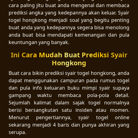
cara paling jitu buat anda mengenal dan membaca
prediksi angka yang kedepannya akan keluar. Syair
togel hongkong menjadi soal yang begitu penting
buat anda yang kedepannya segera bisa menolong
anda buat bisa mendapati kemenangan dan pula
keuntungan yang banyak.
Ini Cara Mudah Buat Prediksi Syair
Hongkong
Buat cara bikin prediksi syair togel hongkong, anda
dapat menggunakan campuran pada rumus togel
dan pula info keluaran buku mimpi syair supaya
gampang waktu membaca pola-pola detail.
Sejumlah kalimat dalam sajak togel normalnya
berisi bersangkutan satu insiden atau momen.
Menurut pengertiannya, syair togel online
sekarang menjadi 4 baris dan punya akhiran yang
serupa.