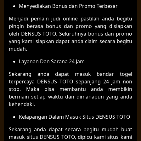
Menyediakan Bonus dan Promo Terbesar
Menjadi pemain judi online pastilah anda begitu
pingin berasa bonus dan promo yang disiapkan
oleh DENSUS TOTO. Seluruhnya bonus dan promo
yang kami siapkan dapat anda claim secara begitu
mudah.
Layanan Dan Sarana 24 Jam
Sekarang anda dapat masuk bandar togel
terpercaya DENSUS TOTO sepanjang 24 jam non
stop. Maka bisa membantu anda membikin
bermain setiap waktu dan dimanapun yang anda
kehendaki.
Kelapangan Dalam Masuk Situs DENSUS TOTO
Sekarang anda dapat secara begitu mudah buat
masuk situs DENSUS TOTO, dipicu kami situs kami