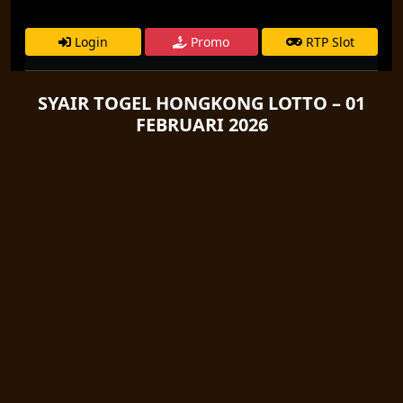
Login
Promo
RTP Slot
SYAIR TOGEL HONGKONG LOTTO – 01
FEBRUARI 2026