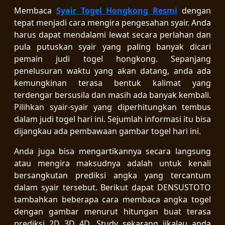
Membaca
Syair Togel Hongkong Resmi
dengan
tepat menjadi cara mengira pengesahan syair. Anda
harus dapat mendalami lewat secara perlahan dan
pula putuskan syair yang paling banyak dicari
pemain judi togel hongkong. Sepanjang
penelusuran waktu yang akan datang, anda ada
kemungkinan terasa bentuk kalimat yang
terdengar bersusila dan masih ada banyak kembali.
Pilihkan syair-syair yang diperhitungkan tembus
dalam judi togel hari ini. Sejumlah informasi itu bisa
dijangkau ada pembawaan gambar togel hari ini.
Anda juga bisa mengartikannya secara langsung
atau mengira maksudnya adalah untuk kenali
bersangkutan prediksi angka yang tercantum
dalam syair tersebut. Berikut dapat DENSUSTOTO
tambahkan beberapa cara membaca angka togel
dengan gambar menurut hitungan buat terasa
prediksi 2D 3D 4D. Study sekarang jikalau anda