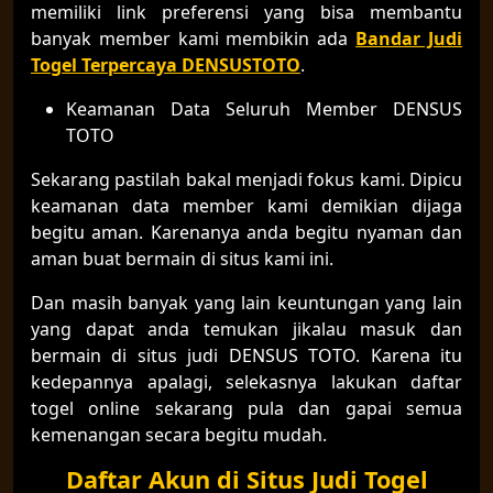
memiliki link preferensi yang bisa membantu
banyak member kami membikin ada
Bandar Judi
Togel Terpercaya DENSUSTOTO
.
Keamanan Data Seluruh Member DENSUS
TOTO
Sekarang pastilah bakal menjadi fokus kami. Dipicu
keamanan data member kami demikian dijaga
begitu aman. Karenanya anda begitu nyaman dan
aman buat bermain di situs kami ini.
Dan masih banyak yang lain keuntungan yang lain
yang dapat anda temukan jikalau masuk dan
bermain di situs judi DENSUS TOTO. Karena itu
kedepannya apalagi, selekasnya lakukan daftar
togel online sekarang pula dan gapai semua
kemenangan secara begitu mudah.
Daftar Akun di Situs Judi Togel