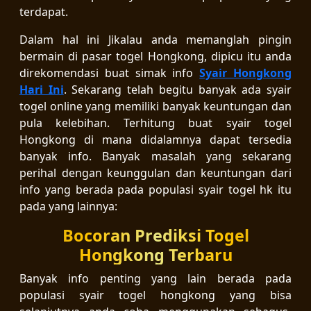
terdapat.
Dalam hal ini Jikalau anda memanglah pingin
bermain di pasar togel Hongkong, dipicu itu anda
direkomendasi buat simak info
Syair Hongkong
Hari Ini
. Sekarang telah begitu banyak ada syair
togel online yang memiliki banyak keuntungan dan
pula kelebihan. Terhitung buat syair togel
Hongkong di mana didalamnya dapat tersedia
banyak info. Banyak masalah yang sekarang
perihal dengan keunggulan dan keuntungan dari
info yang berada pada populasi syair togel hk itu
pada yang lainnya:
Bocoran Prediksi Togel
Hongkong Terbaru
Banyak info penting yang lain berada pada
populasi syair togel hongkong yang bisa