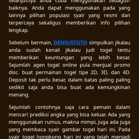
selanjutnya anda coba menggunakan sebagus-
baiknya. Anda dapat menggunakan pada yang
lainnya pilihan populasi syair yang resmi dan
terpercaya sekaligus memberikan info pilihan
lengkap.
Sebelum bermain,
DENSUSTOTO
simpulkan jikalau
anda sudah kenali jikalau judi togel tentu
memberikan keuntungan yang lebih besar.
Sejumlah agen togel online pula menjual promo
disc. buat permainan togel tipe 2D, 3D, dan 4D.
Deposit tak perlu besar, dalam batas paling paling
sedikit saja anda bisa buat ada kemungkinan
menang.
Sejumlah contohnya saja cara pemain dalam
mencari prediksi angka yang bisa keluar. Ada yang
menggunakan rumus, makna mimpi, juga ada juga
yang membaca syair gambar togel hari ini. Pada
syair togel hongkong hari ini yang telah menjadi