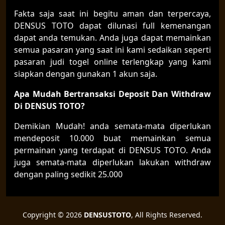
Fakta saja saat ini begitu aman dan terpercaya,
DENSUS TOTO dapat dilunasi full kemenangan
dapat anda temukan. Anda juga dapat memainkan
semua pasaran yang saat ini kami sedaikan seperti
pasaran judi togel online terlengkap yang kami
siapkan dengan gunakan 1 akun saja.
Apa Mudah
Bert
ransaksi Deposit Dan Withdraw
Di DENSUS TOTO?
Demikian Mudah! anda semata-mata diperlukan
mendeposit 10.000 buat memainkan semua
permainan yang terdapat di DENSUS TOTO. Anda
juga semata-mata diperlukan lakukan withdraw
dengan paling sedikit 25.000
Copyright © 2026
DENSUSTOTO
, All Rights Reserved.