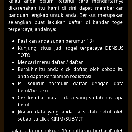
kalau anda belum ketahui cara mendaftarnya
dikarenakan itu kami di sini dapat memberikan
panduan lengkap untuk anda. Berikut merupakan
selangkah buat lakukan daftar di bandar togel
terpercaya, andainya:
Pastikan anda sudah berumur 18+
Kunjungi situs judi togel terpecaya DENSUS
TOTO
Mencari menu daftar / daftar
Berakhir itu anda click daftar, oleh sebab itu
anda dapat kehalaman registrasi
Isi seluruh formulir daftar dengan data
betul/berlaku
Cek kembali data – data yang sudah diisi apa
betul
Jikalau data yang anda isi sudah betul oleh
sebab itu click KIRIM/SUBMIT
Jikalau ada pengakuan ‘Pendaftaran berhasil’ oleh