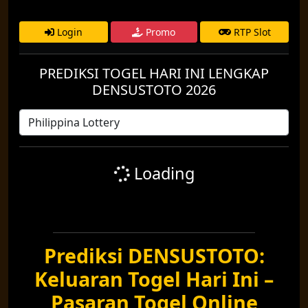
Login
Promo
RTP Slot
PREDIKSI TOGEL HARI INI LENGKAP
DENSUSTOTO 2026
Loading
Prediksi DENSUSTOTO:
Keluaran Togel Hari Ini –
Pasaran Togel Online