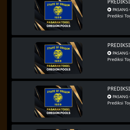
PREDIKS
PASANG 
Prediksi To
PREDIKS
PASANG 
Prediksi To
PREDIKS
PASANG 
Prediksi To