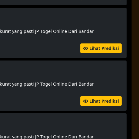
kurat yang pasti JP Togel Online Dari Bandar
Lihat Prediksi
kurat yang pasti JP Togel Online Dari Bandar
Lihat Prediksi
kurat yang pasti JP Togel Online Dari Bandar