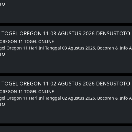
TO
I TOGEL OREGON 11 03 AGUSTUS 2026 DENSUSTOTO
OREGON 11 TOGEL ONLINE
gel Oregon 11 Hari Ini Tanggal 03 Agustus 2026,
Bocoran & Info A
TO
I TOGEL OREGON 11 02 AGUSTUS 2026 DENSUSTOTO
OREGON 11 TOGEL ONLINE
gel Oregon 11 Hari Ini Tanggal 02 Agustus 2026,
Bocoran & Info A
TO