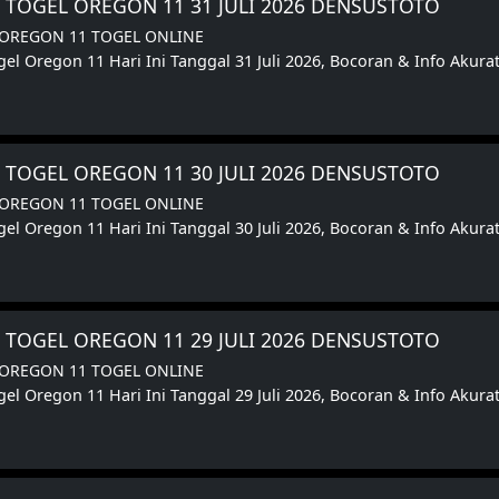
I TOGEL OREGON 11 31 JULI 2026 DENSUSTOTO
OREGON 11 TOGEL ONLINE
gel Oregon 11 Hari Ini Tanggal 31 Juli 2026,
Bocoran & Info Akura
I TOGEL OREGON 11 30 JULI 2026 DENSUSTOTO
OREGON 11 TOGEL ONLINE
gel Oregon 11 Hari Ini Tanggal 30 Juli 2026,
Bocoran & Info Akura
I TOGEL OREGON 11 29 JULI 2026 DENSUSTOTO
OREGON 11 TOGEL ONLINE
gel Oregon 11 Hari Ini Tanggal 29 Juli 2026,
Bocoran & Info Akura