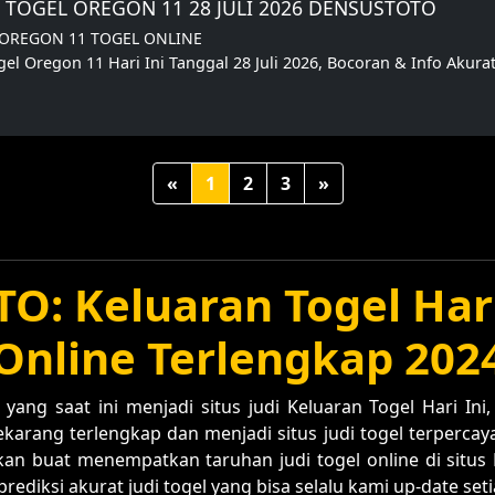
I TOGEL OREGON 11 28 JULI 2026 DENSUSTOTO
OREGON 11 TOGEL ONLINE
gel Oregon 11 Hari Ini Tanggal 28 Juli 2026,
Bocoran & Info Akura
«
1
2
3
»
: Keluaran Togel Hari
Online Terlengkap 202
yang saat ini menjadi situs judi Keluaran Togel Hari Ini
ekarang terlengkap dan menjadi situs judi togel terpercaya 
an buat menempatkan taruhan judi togel online di situ
rediksi akurat judi togel yang bisa selalu kami up-date seti