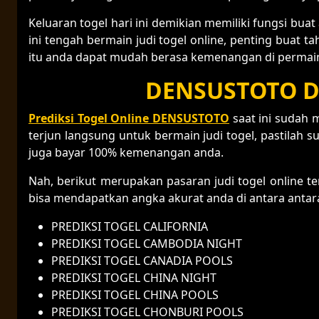
Keluaran togel hari ini demikian memiliki fungsi bua
ini tengah bermain judi togel online, penting buat t
itu anda dapat mudah berasa kemenangan di permaina
DENSUSTOTO De
Prediksi Togel Online DENSUSTOTO
saat ini sudah 
terjun langsung untuk bermain judi togel, pastila
juga bayar 100% kemenangan anda.
Nah, berikut merupakan pasaran judi togel online t
bisa mendapatkan angka akurat anda di antara antara 
PREDIKSI TOGEL CALIFORNIA
PREDIKSI TOGEL CAMBODIA NIGHT
PREDIKSI TOGEL CANADIA POOLS
PREDIKSI TOGEL CHINA NIGHT
PREDIKSI TOGEL CHINA POOLS
PREDIKSI TOGEL CHONBURI POOLS