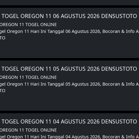
I TOGEL OREGON 11 06 AGUSTUS 2026 DENSUSTOTO
OREGON 11 TOGEL ONLINE
gel Oregon 11 Hari Ini Tanggal 06 Agustus 2026,
Bocoran & Info A
TO
I TOGEL OREGON 11 05 AGUSTUS 2026 DENSUSTOTO
OREGON 11 TOGEL ONLINE
gel Oregon 11 Hari Ini Tanggal 05 Agustus 2026,
Bocoran & Info A
TO
I TOGEL OREGON 11 04 AGUSTUS 2026 DENSUSTOTO
OREGON 11 TOGEL ONLINE
gel Oregon 11 Hari Ini Tanggal 04 Agustus 2026,
Bocoran & Info A