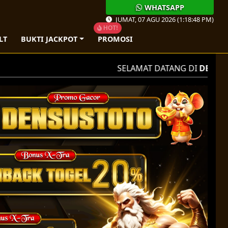
WHATSAPP
JUMAT, 07 AGU 2026 (
1:18:49 PM
)
LT
BUKTI JACKPOT
PROMOSI
SELAMAT DATANG DI
DENSUSTO