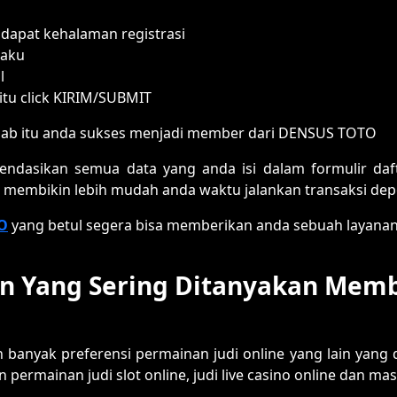
a dapat kehalaman registrasi
laku
l
 itu click KIRIM/SUBMIT
sebab itu anda sukses menjadi member dari DENSUS TOTO
dasikan semua data yang anda isi dalam formulir dafta
 membikin lebih mudah anda waktu jalankan transaksi dep
O
yang betul segera bisa memberikan anda sebuah layanan 
an Yang Sering Ditanyakan Me
anyak preferensi permainan judi online yang lain yang 
permainan judi slot online, judi live casino online dan mas