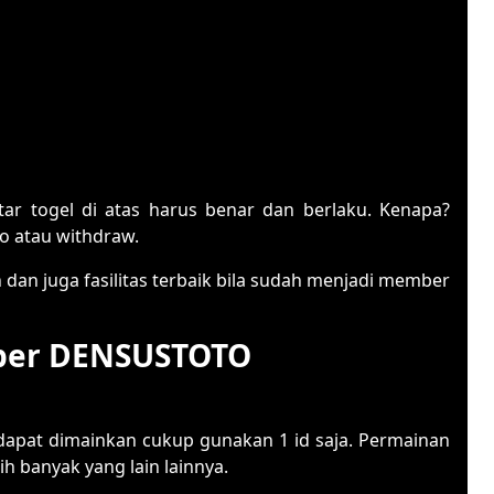
r togel di atas harus benar dan berlaku. Kenapa?
o atau withdraw.
dan juga fasilitas terbaik bila sudah menjadi member
mber DENSUSTOTO
dapat dimainkan cukup gunakan 1 id saja. Permainan
ih banyak yang lain lainnya.