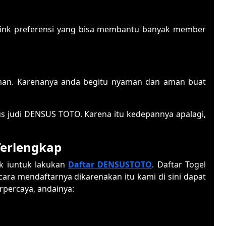
 link preferensi yang bisa membantu banyak member
aman. Karenanya anda begitu nyaman dan aman buat
us judi DENSUS TOTO. Karena itu kedepannya apalagi,
 Terlengkap
ik iuntuk lakukan
Daftar DENSUSTOTO
. Daftar Togel
cara mendaftarnya dikarenakan itu kami di sini dapat
rpercaya, andainya: