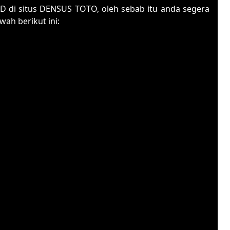
ID di situs DENSUS TOTO, oleh sebab itu anda segera
ah berikut ini: