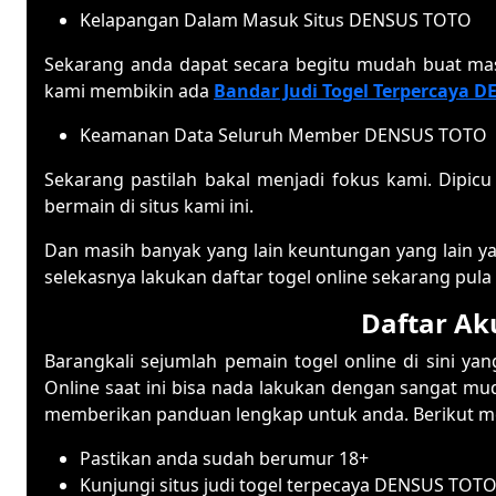
Kelapangan Dalam Masuk Situs DENSUS TOTO
Sekarang anda dapat secara begitu mudah buat mas
kami membikin ada
Bandar Judi Togel Terpercaya
Keamanan Data Seluruh Member DENSUS TOTO
Sekarang pastilah bakal menjadi fokus kami. Dip
bermain di situs kami ini.
Dan masih banyak yang lain keuntungan yang lain ya
selekasnya lakukan daftar togel online sekarang pu
Daftar Aku
Barangkali sejumlah pemain togel online di sini ya
Online saat ini bisa nada lakukan dengan sangat mud
memberikan panduan lengkap untuk anda. Berikut mer
Pastikan anda sudah berumur 18+
Kunjungi situs judi togel terpecaya DENSUS TOT