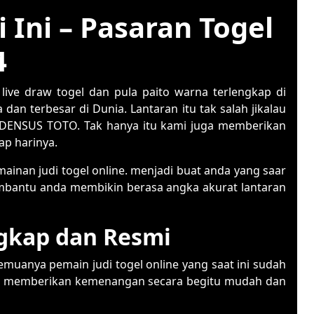
 Ini – Pasaran Togel
4
, live draw togel dan pula paito warna terlengkap di
dan terbesar di Dunia. Lantaran itu tak salah jikalau
s DENSUS TOTO. Tak hanya itu kami juga memberikan
ap harinya.
mainan judi togel online. menjadi buat anda yang saar
embantu anda membikin berasa angka akurat lantaran
gkap dan Resmi
emuanya pemain judi togel online yang saat ini sudah
apat memberikan kemenangan secara begitu mudah dan