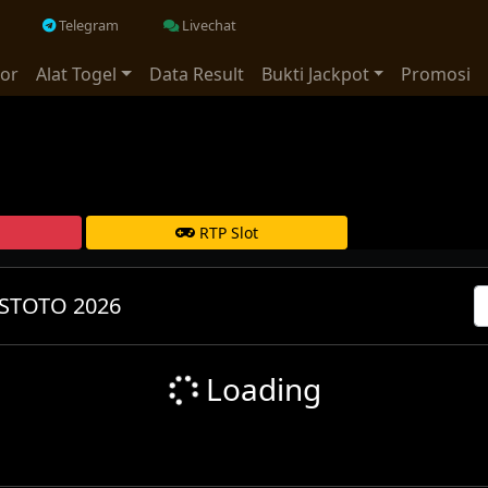
Telegram
Livechat
cor
Alat Togel
Data Result
Bukti Jackpot
Promosi
RTP Slot
USTOTO 2026
Loading