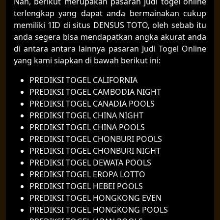
Nah, berikut merupakan pasaran judi togel online
terlengkap yang dapat anda bermainakan cukup
memiliki 1ID di situs DENSUS TOTO, oleh sebab itu
anda segera bisa mendapatkan angka akurat anda
di antara antara lainnya pasaran Judi Togel Online
yang kami siapkan di bawah berikut ini:
PREDIKSI TOGEL CALIFORNIA
PREDIKSI TOGEL CAMBODIA NIGHT
PREDIKSI TOGEL CANADIA POOLS
PREDIKSI TOGEL CHINA NIGHT
PREDIKSI TOGEL CHINA POOLS
PREDIKSI TOGEL CHONBURI POOLS
PREDIKSI TOGEL CHONBURI NIGHT
PREDIKSI TOGEL DEWATA POOLS
PREDIKSI TOGEL EROPA LOTTO
PREDIKSI TOGEL HEBEI POOLS
PREDIKSI TOGEL HONGKONG EVEN
PREDIKSI TOGEL HONGKONG POOLS