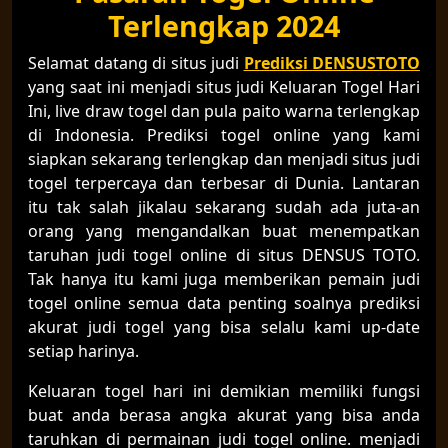
Terlengkap 2024
Selamat datang di situs judi
Prediksi DENSUSTOTO
yang saat ini menjadi situs judi Keluaran Togel Hari
Ini, live draw togel dan pula paito warna terlengkap
di Indonesia. Prediksi togel online yang kami
siapkan sekarang terlengkap dan menjadi situs judi
togel terpercaya dan terbesar di Dunia. Lantaran
itu tak salah jikalau sekarang sudah ada juta-an
orang yang mengandalkan buat menempatkan
taruhan judi togel online di situs DENSUS TOTO.
Tak hanya itu kami juga memberikan pemain judi
togel online semua data penting soalnya prediksi
akurat judi togel yang bisa selalu kami up-date
setiap harinya.
Keluaran togel hari ini demikian memiliki fungsi
buat anda berasa angka akurat yang bisa anda
taruhkan di permainan judi togel online. menjadi