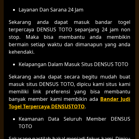
Layanan Dan Sarana 24 Jam
Sekarang anda dapat masuk bandar togel
terpercaya DENSUS TOTO sepanjang 24 jam non
stop. Maka bisa membantu anda membikin
bermain setiap waktu dan dimanapun yang anda
kehendaki.
Kelapangan Dalam Masuk Situs DENSUS TOTO
Sekarang anda dapat secara begitu mudah buat
masuk situs DENSUS TOTO, dipicu kami situs kami
memiliki link preferensi yang bisa membantu
banyak member kami membikin ada
Bandar Judi
Togel Terpercaya DENSUSTOTO
.
Keamanan Data Seluruh Member DENSUS
TOTO
Sekarang pastilah bakal menjadi fokus kami. Dipicu