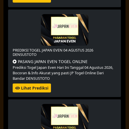
PREDIKSI TOGEL JAPAN EVEN 04 AGUSTUS 2026
DENSUSTOTO
PASANG JAPAN EVEN TOGEL ONLINE
Prediksi Togel Japan Even Hari Ini Tanggal 04 Agustus 2026,
Bocoran & Info Akurat yang pasti JP Togel Online Dari
Bandar DENSUSTOTO
Lihat Prediksi