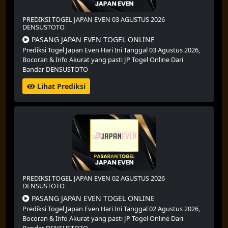
PREDIKSI TOGEL JAPAN EVEN 03 AGUSTUS 2026
DENSUSTOTO
PASANG JAPAN EVEN TOGEL ONLINE
Prediksi Togel Japan Even Hari Ini Tanggal 03 Agustus 2026,
Bocoran & Info Akurat yang pasti JP Togel Online Dari
Bandar DENSUSTOTO
Lihat Prediksi
PREDIKSI TOGEL JAPAN EVEN 02 AGUSTUS 2026
DENSUSTOTO
PASANG JAPAN EVEN TOGEL ONLINE
Prediksi Togel Japan Even Hari Ini Tanggal 02 Agustus 2026,
Bocoran & Info Akurat yang pasti JP Togel Online Dari
Bandar DENSUSTOTO