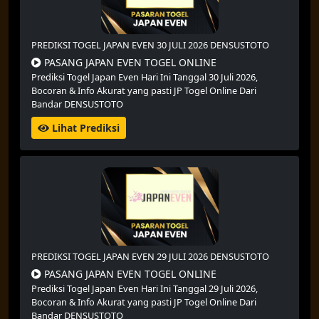
PREDIKSI TOGEL JAPAN EVEN 30 JULI 2026 DENSUSTOTO
PASANG JAPAN EVEN TOGEL ONLINE
Prediksi Togel Japan Even Hari Ini Tanggal 30 Juli 2026,
Bocoran & Info Akurat yang pasti JP Togel Online Dari
Bandar DENSUSTOTO
Lihat Prediksi
PREDIKSI TOGEL JAPAN EVEN 29 JULI 2026 DENSUSTOTO
PASANG JAPAN EVEN TOGEL ONLINE
Prediksi Togel Japan Even Hari Ini Tanggal 29 Juli 2026,
Bocoran & Info Akurat yang pasti JP Togel Online Dari
Bandar DENSUSTOTO