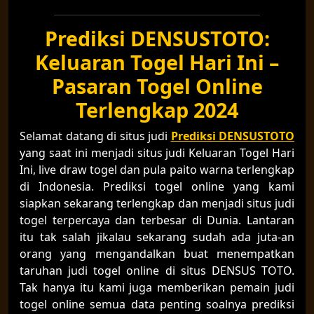
Prediksi DENSUSTOTO:
Keluaran Togel Hari Ini –
Pasaran Togel Online
Terlengkap 2024
Selamat datang di situs judi
Prediksi DENSUSTOTO
yang saat ini menjadi situs judi Keluaran Togel Hari
Ini, live draw togel dan pula paito warna terlengkap
di Indonesia. Prediksi togel online yang kami
siapkan sekarang terlengkap dan menjadi situs judi
togel terpercaya dan terbesar di Dunia. Lantaran
itu tak salah jikalau sekarang sudah ada juta-an
orang yang mengandalkan buat menempatkan
taruhan judi togel online di situs DENSUS TOTO.
Tak hanya itu kami juga memberikan pemain judi
togel online semua data penting soalnya prediksi