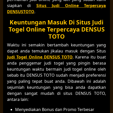
siapkan di
Situs Judi Online Terpercaya
DENSUSTOTO
.
Keuntungan Masuk Di Situs Judi
Togel Online Terpercaya DENSUS
TOTO
Waktu ini semakin bertambah keuntungan yang
dapat anda temukan jikalau masuk dengan Situs
Judi Togel Online DENSUS TOTO
. Karena itu buat
anda penggemar judi togel yang pingin berasa
keuntungan waktu bermain judi togel online oleh
sebab itu DENSUS TOTO sudah menjadi preferensi
yang paling tepat buat anda. Dibawah ini adalah
sejumlah keuntungan yang bisa anda dapatkan
dengan sangat mudah di situs DENSUS TOTO,
antara lain:
Menyediakan Bonus dan Promo Terbesar