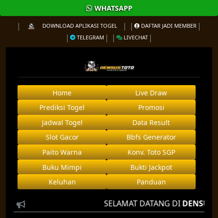
WHATSAPP
DOWNLOAD APLIKASI TOGEL
DAFTAR JADI MEMBER
TELEGRAM
LIVECHAT
Home
Live Draw
Prediksi Togel
Promosi
Jadwal Togel
Data Result
Slot Gacor
Bbfs Generator
Paito Warna
Konv. Toto SGP
Buku Mimpi
Bukti Jackpot
Keluhan
Panduan
SELAMAT DATANG DI
DENSUSTOT