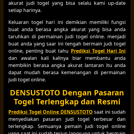
akurat judi togel yang bisa selalu kami up-date
setiap harinya.
Keluaran togel hari ini demikian memiliki fungsi
buat anda berasa angka akurat yang bisa anda
taruhkan di permainan judi togel online. menjadi
buat anda yang saar ini tengah bermain judi togel
online, penting buat tahu
Prediksi Togel Hari Ini
dan awalan kali kalinya biar membantu anda
membikin berasa angka akurat lantaran itu anda
dapat mudah berasa kemenangan di permainan
judi togel online.
DENSUSTOTO Dengan Pasaran
Togel Terlengkap dan Resmi
Prediksi Togel Online DENSUSTOTO
saat ini sudah
menyediakan pasaran judi togel terbesar dan
terlengkap. Semuanya pemain judi togel online
yang saat ini sudah terjun langsung untuk bermain