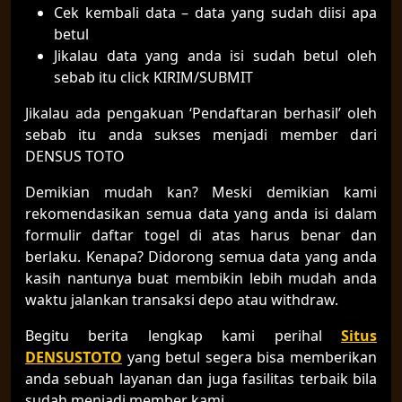
Cek kembali data – data yang sudah diisi apa
betul
Jikalau data yang anda isi sudah betul oleh
sebab itu click KIRIM/SUBMIT
Jikalau ada pengakuan ‘Pendaftaran berhasil’ oleh
sebab itu anda sukses menjadi member dari
DENSUS TOTO
Demikian mudah kan? Meski demikian kami
rekomendasikan semua data yang anda isi dalam
formulir daftar togel di atas harus benar dan
berlaku. Kenapa? Didorong semua data yang anda
kasih nantunya buat membikin lebih mudah anda
waktu jalankan transaksi depo atau withdraw.
Begitu berita lengkap kami perihal
Situs
DENSUSTOTO
yang betul segera bisa memberikan
anda sebuah layanan dan juga fasilitas terbaik bila
sudah menjadi member kami.