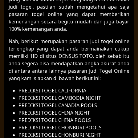
judi togel, pastilah sudah mengetahui apa saja
pasaran togel online yang dapat memberikan
kemenangan secara begitu mudah dan juga bayar
100% kemenangan anda.
Nah, berikut merupakan pasaran judi togel online
terlengkap yang dapat anda bermainakan cukup
memiliki 1ID di situs DENSUS TOTO, oleh sebab itu
anda segera bisa mendapatkan angka akurat anda
di antara antara lainnya pasaran Judi Togel Online
yang kami siapkan di bawah berikut ini:
PREDIKSI TOGEL CALIFORNIA
PREDIKSI TOGEL CAMBODIA NIGHT
PREDIKSI TOGEL CANADIA POOLS
PREDIKSI TOGEL CHINA NIGHT
PREDIKSI TOGEL CHINA POOLS
PREDIKSI TOGEL CHONBURI POOLS
PREDIKSI TOGEL CHONBURI NIGHT