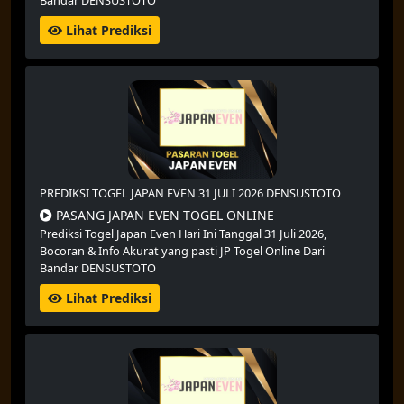
Lihat Prediksi
PREDIKSI TOGEL JAPAN EVEN 31 JULI 2026 DENSUSTOTO
PASANG JAPAN EVEN TOGEL ONLINE
Prediksi Togel Japan Even Hari Ini Tanggal 31 Juli 2026,
Bocoran & Info Akurat yang pasti JP Togel Online Dari
Bandar DENSUSTOTO
Lihat Prediksi