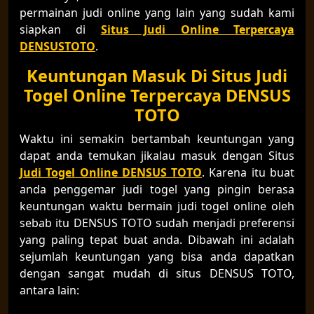
permainan judi online yang lain yang sudah kami
siapkan di
Situs Judi Online Terpercaya
DENSUSTOTO
.
Keuntungan Masuk Di Situs Judi
Togel Online Terpercaya DENSUS
TOTO
Waktu ini semakin bertambah keuntungan yang
dapat anda temukan jikalau masuk dengan Situs
Judi Togel Online DENSUS TOTO
. Karena itu buat
anda penggemar judi togel yang pingin berasa
keuntungan waktu bermain judi togel online oleh
sebab itu DENSUS TOTO sudah menjadi preferensi
yang paling tepat buat anda. Dibawah ini adalah
sejumlah keuntungan yang bisa anda dapatkan
dengan sangat mudah di situs DENSUS TOTO,
antara lain: