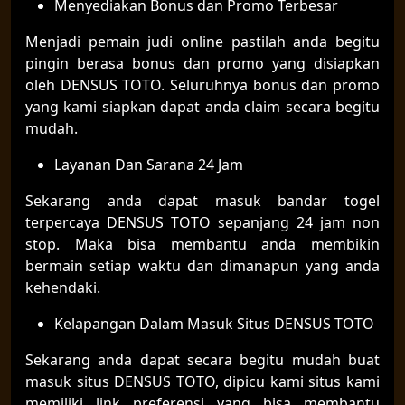
Menyediakan Bonus dan Promo Terbesar
Menjadi pemain judi online pastilah anda begitu
pingin berasa bonus dan promo yang disiapkan
oleh DENSUS TOTO. Seluruhnya bonus dan promo
yang kami siapkan dapat anda claim secara begitu
mudah.
Layanan Dan Sarana 24 Jam
Sekarang anda dapat masuk bandar togel
terpercaya DENSUS TOTO sepanjang 24 jam non
stop. Maka bisa membantu anda membikin
bermain setiap waktu dan dimanapun yang anda
kehendaki.
Kelapangan Dalam Masuk Situs DENSUS TOTO
Sekarang anda dapat secara begitu mudah buat
masuk situs DENSUS TOTO, dipicu kami situs kami
memiliki link preferensi yang bisa membantu