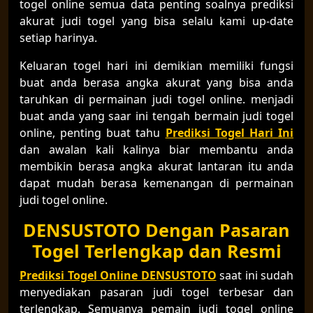
togel online semua data penting soalnya prediksi
akurat judi togel yang bisa selalu kami up-date
setiap harinya.
Keluaran togel hari ini demikian memiliki fungsi
buat anda berasa angka akurat yang bisa anda
taruhkan di permainan judi togel online. menjadi
buat anda yang saar ini tengah bermain judi togel
online, penting buat tahu
Prediksi Togel Hari Ini
dan awalan kali kalinya biar membantu anda
membikin berasa angka akurat lantaran itu anda
dapat mudah berasa kemenangan di permainan
judi togel online.
DENSUSTOTO Dengan Pasaran
Togel Terlengkap dan Resmi
Prediksi Togel Online DENSUSTOTO
saat ini sudah
menyediakan pasaran judi togel terbesar dan
terlengkap. Semuanya pemain judi togel online