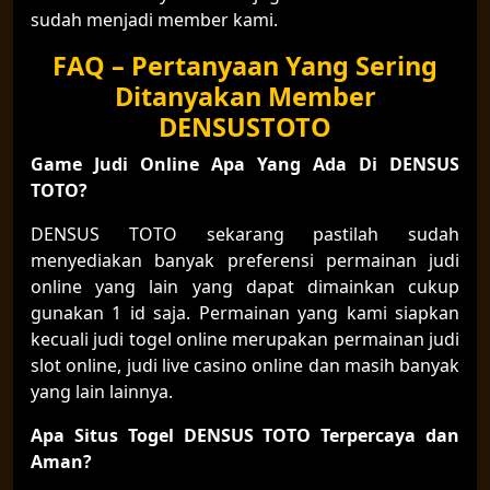
sudah menjadi member kami.
FAQ – Pertanyaan Yang Sering
Ditanyakan Member
DENSUSTOTO
Game Judi Online Apa Yang Ada Di DENSUS
TOTO?
DENSUS TOTO sekarang pastilah sudah
menyediakan banyak preferensi permainan judi
online yang lain yang dapat dimainkan cukup
gunakan 1 id saja. Permainan yang kami siapkan
kecuali judi togel online merupakan permainan judi
slot online, judi live casino online dan masih banyak
yang lain lainnya.
Apa Situs Togel DENSUS TOTO Terpercaya dan
Aman?