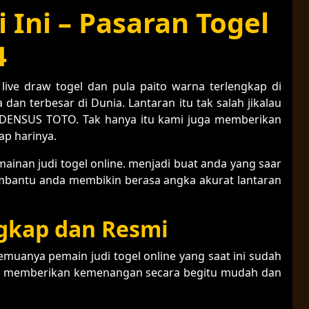
 Ini – Pasaran Togel
4
, live draw togel dan pula paito warna terlengkap di
dan terbesar di Dunia. Lantaran itu tak salah jikalau
s DENSUS TOTO. Tak hanya itu kami juga memberikan
ap harinya.
mainan judi togel online. menjadi buat anda yang saar
embantu anda membikin berasa angka akurat lantaran
gkap dan Resmi
emuanya pemain judi togel online yang saat ini sudah
apat memberikan kemenangan secara begitu mudah dan