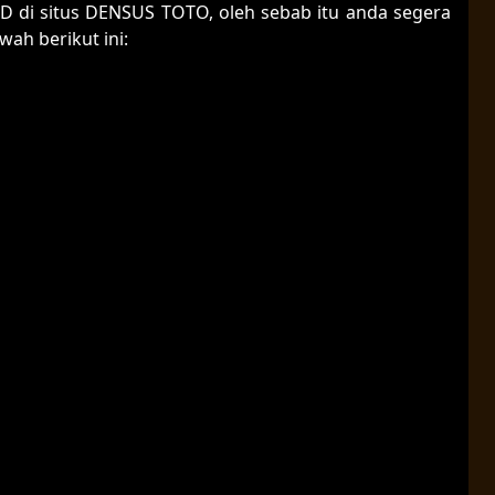
ID di situs DENSUS TOTO, oleh sebab itu anda segera
ah berikut ini: