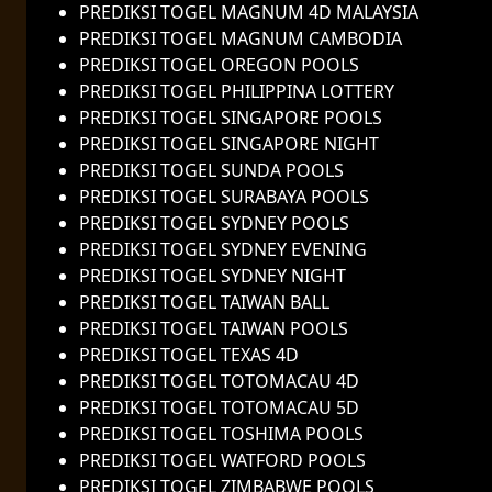
PREDIKSI TOGEL MAGNUM 4D MALAYSIA
PREDIKSI TOGEL MAGNUM CAMBODIA
PREDIKSI TOGEL OREGON POOLS
PREDIKSI TOGEL PHILIPPINA LOTTERY
PREDIKSI TOGEL SINGAPORE POOLS
PREDIKSI TOGEL SINGAPORE NIGHT
PREDIKSI TOGEL SUNDA POOLS
PREDIKSI TOGEL SURABAYA POOLS
PREDIKSI TOGEL SYDNEY POOLS
PREDIKSI TOGEL SYDNEY EVENING
PREDIKSI TOGEL SYDNEY NIGHT
PREDIKSI TOGEL TAIWAN BALL
PREDIKSI TOGEL TAIWAN POOLS
PREDIKSI TOGEL TEXAS 4D
PREDIKSI TOGEL TOTOMACAU 4D
PREDIKSI TOGEL TOTOMACAU 5D
PREDIKSI TOGEL TOSHIMA POOLS
PREDIKSI TOGEL WATFORD POOLS
PREDIKSI TOGEL ZIMBABWE POOLS