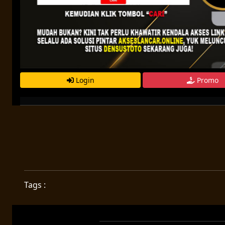
Login
Promo
Tags :