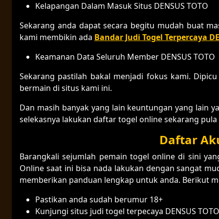
Kelapangan Dalam Masuk Situs DENSUS TOTO
Sekarang anda dapat secara begitu mudah buat mas
kami membikin ada
Bandar Judi Togel Terpercaya
Keamanan Data Seluruh Member DENSUS TOTO
Sekarang pastilah bakal menjadi fokus kami. Dip
bermain di situs kami ini.
Dan masih banyak yang lain keuntungan yang lain ya
selekasnya lakukan daftar togel online sekarang pu
Daftar Aku
Barangkali sejumlah pemain togel online di sini ya
Online saat ini bisa nada lakukan dengan sangat mud
memberikan panduan lengkap untuk anda. Berikut mer
Pastikan anda sudah berumur 18+
Kunjungi situs judi togel terpecaya DENSUS TOT