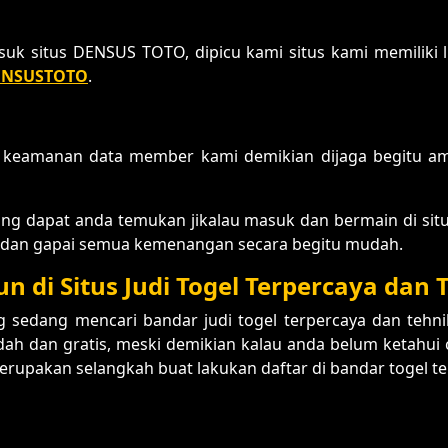
uk situs DENSUS TOTO, dipicu kami situs kami memiliki
 DENSUSTOTO
.
icu keamanan data member kami demikian dijaga begitu 
ng dapat anda temukan jikalau masuk dan bermain di sit
la dan gapai semua kemenangan secara begitu mudah.
n di Situs Judi Togel Terpercaya dan
ng sedang mencari bandar judi togel terpercaya dan tehn
ah dan gratis, meski demikian kalau anda belum ketahui 
upakan selangkah buat lakukan daftar di bandar togel te
O