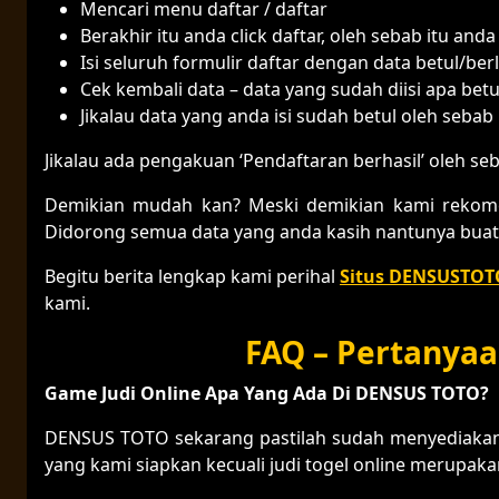
Mencari menu daftar / daftar
Berakhir itu anda click daftar, oleh sebab itu and
Isi seluruh formulir daftar dengan data betul/ber
Cek kembali data – data yang sudah diisi apa betu
Jikalau data yang anda isi sudah betul oleh sebab
Jikalau ada pengakuan ‘Pendaftaran berhasil’ oleh 
Demikian mudah kan? Meski demikian kami rekomen
Didorong semua data yang anda kasih nantunya buat
Begitu berita lengkap kami perihal
Situs DENSUSTOT
kami.
FAQ – Pertanya
Game Judi Online Apa Yang Ada Di DENSUS TOTO?
DENSUS TOTO sekarang pastilah sudah menyediakan b
yang kami siapkan kecuali judi togel online merupakan 