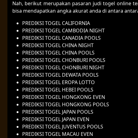
Nah, berikut merupakan pasaran judi togel online t
bisa mendapatkan angka akurat anda di antara antara 
PREDIKSI TOGEL CALIFORNIA
PREDIKSI TOGEL CAMBODIA NIGHT
PREDIKSI TOGEL CANADIA POOLS
PREDIKSI TOGEL CHINA NIGHT
PREDIKSI TOGEL CHINA POOLS
PREDIKSI TOGEL CHONBURI POOLS
PREDIKSI TOGEL CHONBURI NIGHT
PREDIKSI TOGEL DEWATA POOLS
PREDIKSI TOGEL EROPA LOTTO
PREDIKSI TOGEL HEBEI POOLS
PREDIKSI TOGEL HONGKONG EVEN
PREDIKSI TOGEL HONGKONG POOLS
PREDIKSI TOGEL JAPAN POOLS
PREDIKSI TOGEL JAPAN EVEN
PREDIKSI TOGEL JUVENTUS POOLS
PREDIKSI TOGEL MACAU EVEN