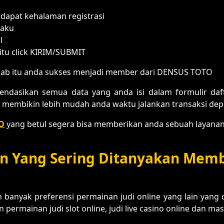
a dapat kehalaman registrasi
laku
l
 itu click KIRIM/SUBMIT
sebab itu anda sukses menjadi member dari DENSUS TOTO
dasikan semua data yang anda isi dalam formulir dafta
 membikin lebih mudah anda waktu jalankan transaksi dep
O
yang betul segera bisa memberikan anda sebuah layanan 
an Yang Sering Ditanyakan Me
anyak preferensi permainan judi online yang lain yang 
permainan judi slot online, judi live casino online dan mas