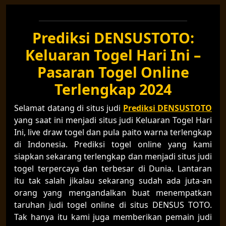
Prediksi DENSUSTOTO:
Keluaran Togel Hari Ini –
Pasaran Togel Online
Terlengkap 2024
Selamat datang di situs judi
Prediksi DENSUSTOTO
yang saat ini menjadi situs judi Keluaran Togel Hari
Ini, live draw togel dan pula paito warna terlengkap
di Indonesia. Prediksi togel online yang kami
siapkan sekarang terlengkap dan menjadi situs judi
togel terpercaya dan terbesar di Dunia. Lantaran
itu tak salah jikalau sekarang sudah ada juta-an
orang yang mengandalkan buat menempatkan
taruhan judi togel online di situs DENSUS TOTO.
Tak hanya itu kami juga memberikan pemain judi