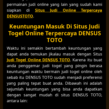
permainan judi online yang lain yang sudah kami
siapkan di
Situs Judi Online Terpercaya
DENSUSTOTO
.
Keuntungan Masuk Di Situs Judi
Togel Online Terpercaya DENSUS
TOTO
Waktu ini semakin bertambah keuntungan yang
dapat anda temukan jikalau masuk dengan Situs
Judi Togel Online DENSUS TOTO
. Karena itu buat
anda penggemar judi togel yang pingin berasa
keuntungan waktu bermain judi togel online oleh
sebab itu DENSUS TOTO sudah menjadi preferensi
yang paling tepat buat anda. Dibawah ini adalah
sejumlah keuntungan yang bisa anda dapatkan
dengan sangat mudah di situs DENSUS TOTO,
antara lain: