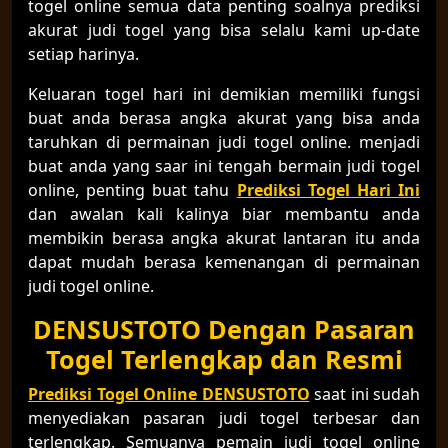
togel online semua data penting soalnya prediksi
akurat judi togel yang bisa selalu kami up-date
setiap harinya.
Keluaran togel hari ini demikian memiliki fungsi
buat anda berasa angka akurat yang bisa anda
taruhkan di permainan judi togel online. menjadi
buat anda yang saar ini tengah bermain judi togel
online, penting buat tahu
Prediksi Togel Hari Ini
dan awalan kali kalinya biar membantu anda
membikin berasa angka akurat lantaran itu anda
dapat mudah berasa kemenangan di permainan
judi togel online.
DENSUSTOTO Dengan Pasaran
Togel Terlengkap dan Resmi
Prediksi Togel Online DENSUSTOTO
saat ini sudah
menyediakan pasaran judi togel terbesar dan
terlengkap. Semuanya pemain judi togel online