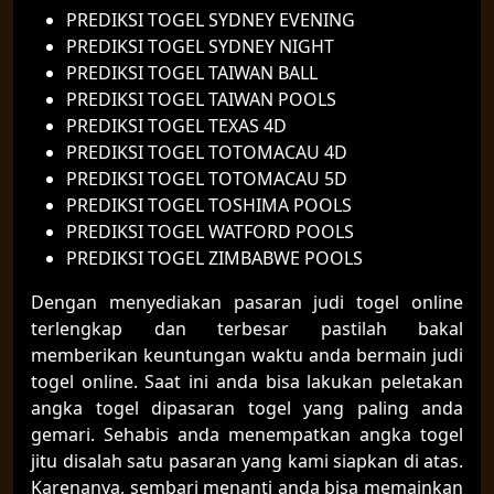
PREDIKSI TOGEL SYDNEY EVENING
PREDIKSI TOGEL SYDNEY NIGHT
PREDIKSI TOGEL TAIWAN BALL
PREDIKSI TOGEL TAIWAN POOLS
PREDIKSI TOGEL TEXAS 4D
PREDIKSI TOGEL TOTOMACAU 4D
PREDIKSI TOGEL TOTOMACAU 5D
PREDIKSI TOGEL TOSHIMA POOLS
PREDIKSI TOGEL WATFORD POOLS
PREDIKSI TOGEL ZIMBABWE POOLS
Dengan menyediakan pasaran judi togel online
terlengkap dan terbesar pastilah bakal
memberikan keuntungan waktu anda bermain judi
togel online. Saat ini anda bisa lakukan peletakan
angka togel dipasaran togel yang paling anda
gemari. Sehabis anda menempatkan angka togel
jitu disalah satu pasaran yang kami siapkan di atas.
Karenanya, sembari menanti anda bisa memainkan