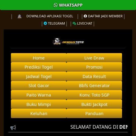
WHATSAPP
DOWNLOAD APLIKASI TOGEL
DAFTAR JADI MEMBER
TELEGRAM
LIVECHAT
Home
Live Draw
Prediksi Togel
Promosi
Jadwal Togel
Data Result
Slot Gacor
Bbfs Generator
Paito Warna
Konv. Toto SGP
Buku Mimpi
Bukti Jackpot
Keluhan
Panduan
SELAMAT DATANG DI
DENSUS