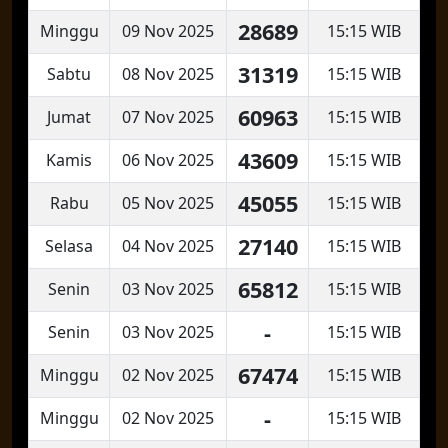
28689
Minggu
09 Nov 2025
15:15 WIB
31319
Sabtu
08 Nov 2025
15:15 WIB
60963
Jumat
07 Nov 2025
15:15 WIB
43609
Kamis
06 Nov 2025
15:15 WIB
45055
Rabu
05 Nov 2025
15:15 WIB
27140
Selasa
04 Nov 2025
15:15 WIB
65812
Senin
03 Nov 2025
15:15 WIB
-
Senin
03 Nov 2025
15:15 WIB
67474
Minggu
02 Nov 2025
15:15 WIB
-
Minggu
02 Nov 2025
15:15 WIB