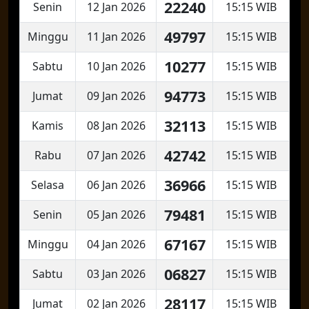
22240
Senin
12 Jan 2026
15:15 WIB
49797
Minggu
11 Jan 2026
15:15 WIB
10277
Sabtu
10 Jan 2026
15:15 WIB
94773
Jumat
09 Jan 2026
15:15 WIB
32113
Kamis
08 Jan 2026
15:15 WIB
42742
Rabu
07 Jan 2026
15:15 WIB
36966
Selasa
06 Jan 2026
15:15 WIB
79481
Senin
05 Jan 2026
15:15 WIB
67167
Minggu
04 Jan 2026
15:15 WIB
06827
Sabtu
03 Jan 2026
15:15 WIB
28117
Jumat
02 Jan 2026
15:15 WIB