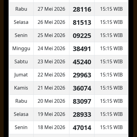
28116
Rabu
27 Mei 2026
15:15 WIB
81513
Selasa
26 Mei 2026
15:15 WIB
09225
Senin
25 Mei 2026
15:15 WIB
38491
Minggu
24 Mei 2026
15:15 WIB
45240
Sabtu
23 Mei 2026
15:15 WIB
29963
Jumat
22 Mei 2026
15:15 WIB
36074
Kamis
21 Mei 2026
15:15 WIB
83097
Rabu
20 Mei 2026
15:15 WIB
28933
Selasa
19 Mei 2026
15:15 WIB
47014
Senin
18 Mei 2026
15:15 WIB