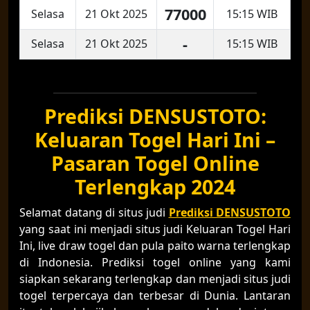
77000
Selasa
21 Okt 2025
15:15 WIB
-
Selasa
21 Okt 2025
15:15 WIB
Prediksi DENSUSTOTO:
Keluaran Togel Hari Ini –
Pasaran Togel Online
Terlengkap 2024
Selamat datang di situs judi
Prediksi DENSUSTOTO
yang saat ini menjadi situs judi Keluaran Togel Hari
Ini, live draw togel dan pula paito warna terlengkap
di Indonesia. Prediksi togel online yang kami
siapkan sekarang terlengkap dan menjadi situs judi
togel terpercaya dan terbesar di Dunia. Lantaran