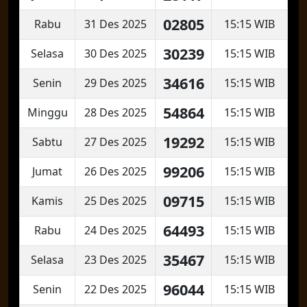
02805
Rabu
31 Des 2025
15:15 WIB
30239
Selasa
30 Des 2025
15:15 WIB
34616
Senin
29 Des 2025
15:15 WIB
54864
Minggu
28 Des 2025
15:15 WIB
19292
Sabtu
27 Des 2025
15:15 WIB
99206
Jumat
26 Des 2025
15:15 WIB
09715
Kamis
25 Des 2025
15:15 WIB
64493
Rabu
24 Des 2025
15:15 WIB
35467
Selasa
23 Des 2025
15:15 WIB
96044
Senin
22 Des 2025
15:15 WIB