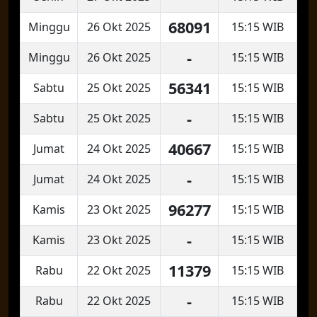
68091
Minggu
26 Okt 2025
15:15 WIB
-
Minggu
26 Okt 2025
15:15 WIB
56341
Sabtu
25 Okt 2025
15:15 WIB
-
Sabtu
25 Okt 2025
15:15 WIB
40667
Jumat
24 Okt 2025
15:15 WIB
-
Jumat
24 Okt 2025
15:15 WIB
96277
Kamis
23 Okt 2025
15:15 WIB
-
Kamis
23 Okt 2025
15:15 WIB
11379
Rabu
22 Okt 2025
15:15 WIB
-
Rabu
22 Okt 2025
15:15 WIB