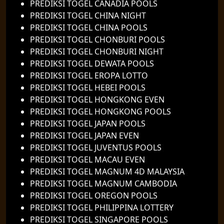
PREDIKSI TOGEL CANADIA POOLS
PREDIKSI TOGEL CHINA NIGHT
PREDIKSI TOGEL CHINA POOLS
PREDIKSI TOGEL CHONBURI POOLS
PREDIKSI TOGEL CHONBURI NIGHT
PREDIKSI TOGEL DEWATA POOLS
PREDIKSI TOGEL EROPA LOTTO
PREDIKSI TOGEL HEBEI POOLS
PREDIKSI TOGEL HONGKONG EVEN
PREDIKSI TOGEL HONGKONG POOLS
PREDIKSI TOGEL JAPAN POOLS
PREDIKSI TOGEL JAPAN EVEN
PREDIKSI TOGEL JUVENTUS POOLS
PREDIKSI TOGEL MACAU EVEN
PREDIKSI TOGEL MAGNUM 4D MALAYSIA
PREDIKSI TOGEL MAGNUM CAMBODIA
PREDIKSI TOGEL OREGON POOLS
PREDIKSI TOGEL PHILIPPINA LOTTERY
PREDIKSI TOGEL SINGAPORE POOLS