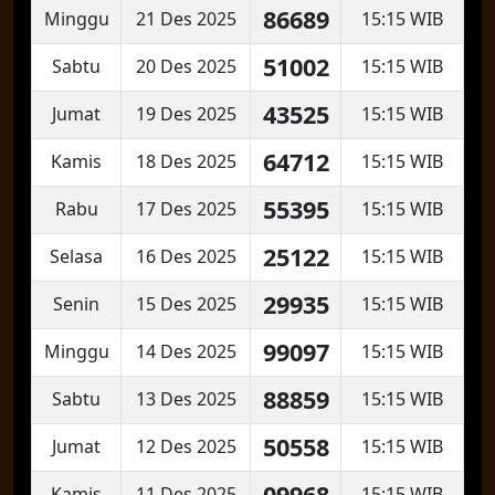
86689
Minggu
21 Des 2025
15:15 WIB
51002
Sabtu
20 Des 2025
15:15 WIB
43525
Jumat
19 Des 2025
15:15 WIB
64712
Kamis
18 Des 2025
15:15 WIB
55395
Rabu
17 Des 2025
15:15 WIB
25122
Selasa
16 Des 2025
15:15 WIB
29935
Senin
15 Des 2025
15:15 WIB
99097
Minggu
14 Des 2025
15:15 WIB
88859
Sabtu
13 Des 2025
15:15 WIB
50558
Jumat
12 Des 2025
15:15 WIB
09968
Kamis
11 Des 2025
15:15 WIB