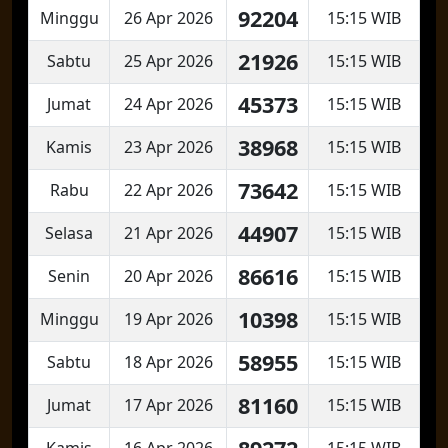
92204
Minggu
26 Apr 2026
15:15 WIB
21926
Sabtu
25 Apr 2026
15:15 WIB
45373
Jumat
24 Apr 2026
15:15 WIB
38968
Kamis
23 Apr 2026
15:15 WIB
73642
Rabu
22 Apr 2026
15:15 WIB
44907
Selasa
21 Apr 2026
15:15 WIB
86616
Senin
20 Apr 2026
15:15 WIB
10398
Minggu
19 Apr 2026
15:15 WIB
58955
Sabtu
18 Apr 2026
15:15 WIB
81160
Jumat
17 Apr 2026
15:15 WIB
Kamis
16 Apr 2026
15:15 WIB