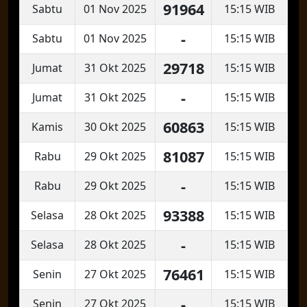
91964
Sabtu
01 Nov 2025
15:15 WIB
-
Sabtu
01 Nov 2025
15:15 WIB
29718
Jumat
31 Okt 2025
15:15 WIB
-
Jumat
31 Okt 2025
15:15 WIB
60863
Kamis
30 Okt 2025
15:15 WIB
81087
Rabu
29 Okt 2025
15:15 WIB
-
Rabu
29 Okt 2025
15:15 WIB
93388
Selasa
28 Okt 2025
15:15 WIB
-
Selasa
28 Okt 2025
15:15 WIB
76461
Senin
27 Okt 2025
15:15 WIB
-
Senin
27 Okt 2025
15:15 WIB