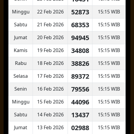
52873
Minggu
22 Feb 2026
15:15 WIB
68353
Sabtu
21 Feb 2026
15:15 WIB
94945
Jumat
20 Feb 2026
15:15 WIB
34808
Kamis
19 Feb 2026
15:15 WIB
38826
Rabu
18 Feb 2026
15:15 WIB
89372
Selasa
17 Feb 2026
15:15 WIB
79556
Senin
16 Feb 2026
15:15 WIB
44096
Minggu
15 Feb 2026
15:15 WIB
13437
Sabtu
14 Feb 2026
15:15 WIB
02988
Jumat
13 Feb 2026
15:15 WIB