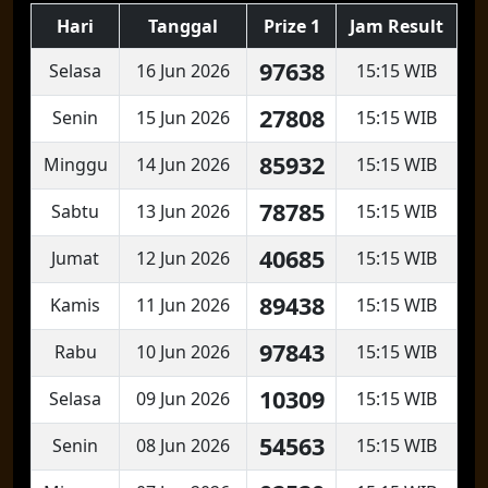
Hari
Tanggal
Prize 1
Jam Result
97638
Selasa
16 Jun 2026
15:15 WIB
27808
Senin
15 Jun 2026
15:15 WIB
85932
Minggu
14 Jun 2026
15:15 WIB
78785
Sabtu
13 Jun 2026
15:15 WIB
40685
Jumat
12 Jun 2026
15:15 WIB
89438
Kamis
11 Jun 2026
15:15 WIB
97843
Rabu
10 Jun 2026
15:15 WIB
10309
Selasa
09 Jun 2026
15:15 WIB
54563
Senin
08 Jun 2026
15:15 WIB