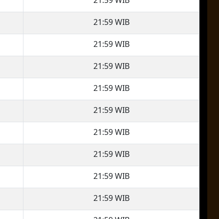
21:59 WIB
21:59 WIB
21:59 WIB
21:59 WIB
21:59 WIB
21:59 WIB
21:59 WIB
21:59 WIB
21:59 WIB