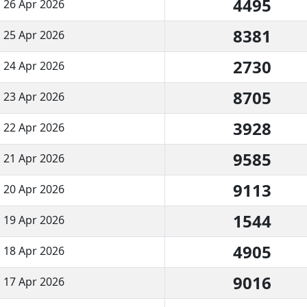
4495
26 Apr 2026
8381
25 Apr 2026
2730
24 Apr 2026
8705
23 Apr 2026
3928
22 Apr 2026
9585
21 Apr 2026
9113
20 Apr 2026
1544
19 Apr 2026
4905
18 Apr 2026
9016
17 Apr 2026