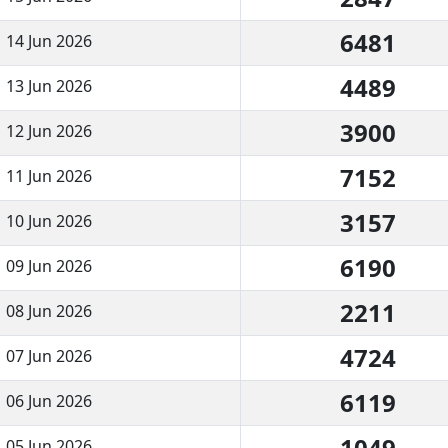
6481
14 Jun 2026
4489
13 Jun 2026
3900
12 Jun 2026
7152
11 Jun 2026
3157
10 Jun 2026
6190
09 Jun 2026
2211
08 Jun 2026
4724
07 Jun 2026
6119
06 Jun 2026
1049
05 Jun 2026