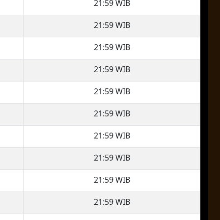
21:59 WIB
21:59 WIB
21:59 WIB
21:59 WIB
21:59 WIB
21:59 WIB
21:59 WIB
21:59 WIB
21:59 WIB
21:59 WIB