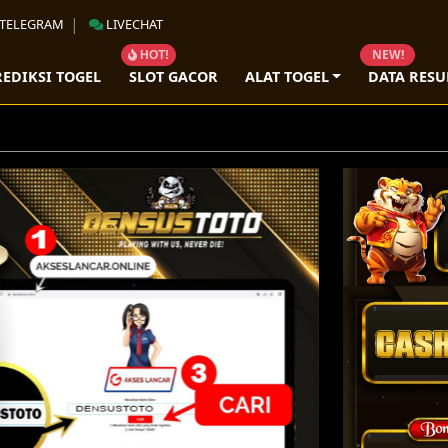
TELEGRAM
LIVECHAT
REDIKSI TOGEL
SLOT GACOR
ALAT TOGEL
DATA RESU