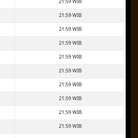
21:59 WIB
21:59 WIB
21:59 WIB
21:59 WIB
21:59 WIB
21:59 WIB
21:59 WIB
21:59 WIB
21:59 WIB
21:59 WIB