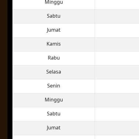
Minggu
Sabtu
Jumat
Kamis
Rabu
Selasa
Senin
Minggu
Sabtu
Jumat