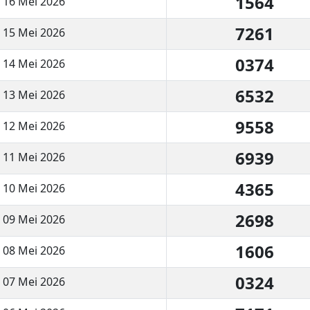
1564
16 Mei 2026
7261
15 Mei 2026
0374
14 Mei 2026
6532
13 Mei 2026
9558
12 Mei 2026
6939
11 Mei 2026
4365
10 Mei 2026
2698
09 Mei 2026
1606
08 Mei 2026
0324
07 Mei 2026