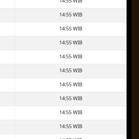
14:55 WIB
14:55 WIB
14:55 WIB
14:55 WIB
14:55 WIB
14:55 WIB
14:55 WIB
14:55 WIB
14:55 WIB
14:55 WIB