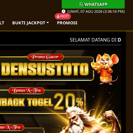
WHATSAPP
JUMAT, 07 AGU 2026 (
3:36:17 PM
)
LT
BUKTI JACKPOT
PROMOSI
SELAMAT DATANG DI
DENSUST