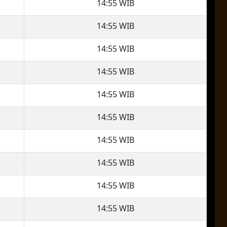
14:55 WIB
14:55 WIB
14:55 WIB
14:55 WIB
14:55 WIB
14:55 WIB
14:55 WIB
14:55 WIB
14:55 WIB
14:55 WIB