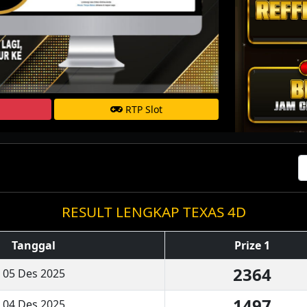
RTP Slot
RESULT LENGKAP TEXAS 4D
Tanggal
Prize 1
2364
05 Des 2025
1497
04 Des 2025