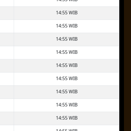
14:55 WIB
14:55 WIB
14:55 WIB
14:55 WIB
14:55 WIB
14:55 WIB
14:55 WIB
14:55 WIB
14:55 WIB
14:55 WIB