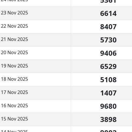
6614
23 Nov 2025
8407
22 Nov 2025
5730
21 Nov 2025
9406
20 Nov 2025
6529
19 Nov 2025
5108
18 Nov 2025
1407
17 Nov 2025
9680
16 Nov 2025
3898
15 Nov 2025
14 Nov 2025