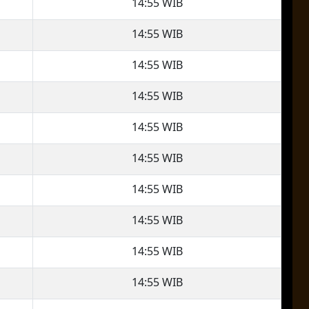
14:55 WIB
14:55 WIB
14:55 WIB
14:55 WIB
14:55 WIB
14:55 WIB
14:55 WIB
14:55 WIB
14:55 WIB
14:55 WIB