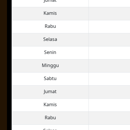
Kamis
Rabu
Selasa
Senin
Minggu
Sabtu
Jumat
Kamis
Rabu