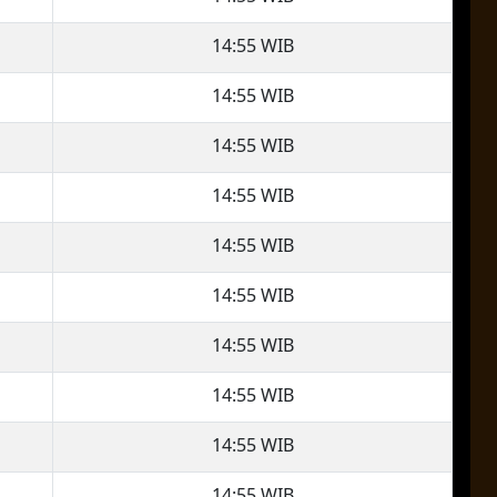
14:55 WIB
14:55 WIB
14:55 WIB
14:55 WIB
14:55 WIB
14:55 WIB
14:55 WIB
14:55 WIB
14:55 WIB
14:55 WIB