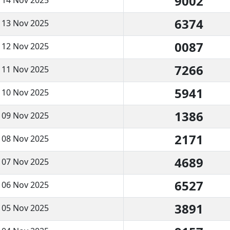
9002
6374
13 Nov 2025
0087
12 Nov 2025
7266
11 Nov 2025
5941
10 Nov 2025
1386
09 Nov 2025
2171
08 Nov 2025
4689
07 Nov 2025
6527
06 Nov 2025
3891
05 Nov 2025